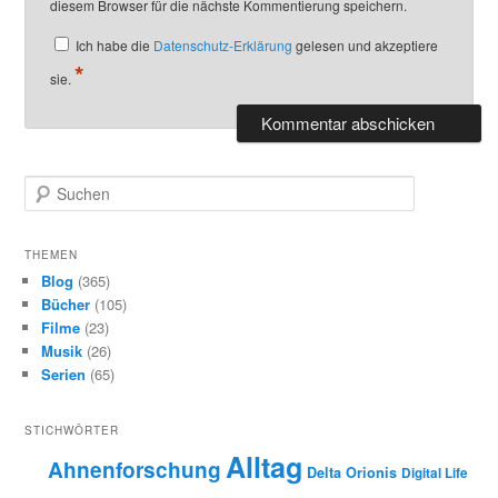
diesem Browser für die nächste Kommentierung speichern.
Ich habe die
Datenschutz-Erklärung
gelesen und akzeptiere
*
sie.
S
u
c
h
THEMEN
e
Blog
(365)
n
Bücher
(105)
Filme
(23)
Musik
(26)
Serien
(65)
STICHWÖRTER
Alltag
Ahnenforschung
Delta Orionis
Digital Life