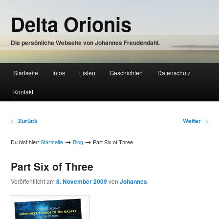
Zum
Delta Orionis
Inhalt
wechseln
Die persönliche Webseite von Johannes Freudendahl.
Hauptmenü
Startseite
Infos
Listen
Geschichten
Datenschutz
Zum
Kontakt
Inhalt
wechseln
Beitragsnavigation
←
Zurück
Weiter
→
→
→
Du bist hier:
Startseite
Blog
Part Six of Three
Part Six of Three
Veröffentlicht am
8. November 2009
von
Johannes