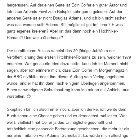
hergerissen. Auf der einen Seite ist Eoin Colfer ein guter Autor und
ich habe Artemis Fowl zum Beispiel sehr gerne gelesen. Auf der
anderen Seite ist er nicht Douglas Adams, und ich bin nicht sicher,
was das werden soll: Adams‘ Stil möglichst gut imitieren? Etwas
ganz eigenes kreieren? Aber ist das dann noch ein Hitchhiker-
Roman?! Und wozu überhaupt?
Der unmittelbare Anlass scheint das 30-jährige Jubiläum der
Veröffentlichung des ersten Hitchhiker-Romans zu sein, welcher 1979
erschien. Wer genau die Idee dazu hatte, kann ich im Moment nicht
sagen, aber ich erinnere mich, dass Eoin Colfer im Morgenmagazin
der BBC erzählte, dass ihm dieser Auftrag vom Verlag angeboten
wurde, und er hat ihn dann nach einigem Überlegen angenommen.
Einen schwierigeren Schreibauftrag kann ich mir so auf Anhieb kaum
vorstellen. 😉
Skeptisch bin ich also immer noch, aber ich denke, ich werde dem
Buch schon eine Chance geben und es demnächst mal lesen. Wer
weiß, vielleicht hat Colfer ja das Unmögliche geschafft und
tatsächlich eine passende Fortsetzung geschrieben, die mehr ist als
nur eine Imitation von Adams‘ Schreibstil. Es würde mich allerdings