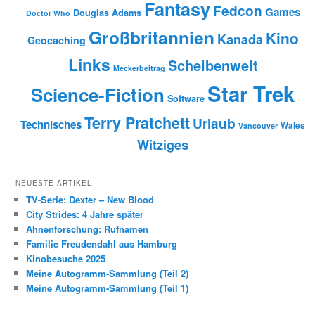
Fantasy
Fedcon
Games
Douglas Adams
Doctor Who
Großbritannien
Kino
Kanada
Geocaching
Links
Scheibenwelt
Meckerbeitrag
Star Trek
Science-Fiction
Software
Terry Pratchett
Urlaub
Technisches
Wales
Vancouver
Witziges
NEUESTE ARTIKEL
TV-Serie: Dexter – New Blood
City Strides: 4 Jahre später
Ahnenforschung: Rufnamen
Familie Freudendahl aus Hamburg
Kinobesuche 2025
Meine Autogramm-Sammlung (Teil 2)
Meine Autogramm-Sammlung (Teil 1)