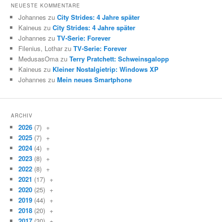
NEUESTE KOMMENTARE
Johannes zu
City Strides: 4 Jahre später
Kaineus zu
City Strides: 4 Jahre später
Johannes zu
TV-Serie: Forever
Filenius, Lothar zu
TV-Serie: Forever
MedusasOma zu
Terry Pratchett: Schweinsgalopp
Kaineus zu
Kleiner Nostalgietrip: Windows XP
Johannes zu
Mein neues Smartphone
ARCHIV
2026
(7)
+
2025
(7)
+
2024
(4)
+
2023
(8)
+
2022
(8)
+
2021
(17)
+
2020
(25)
+
2019
(44)
+
2018
(20)
+
2017
(30)
+