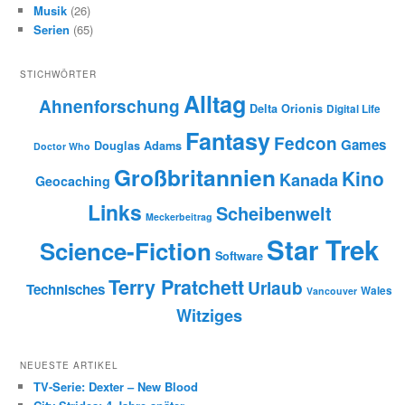
Musik
(26)
Serien
(65)
STICHWÖRTER
Alltag
Ahnenforschung
Delta Orionis
Digital Life
Fantasy
Fedcon
Games
Douglas Adams
Doctor Who
Großbritannien
Kino
Kanada
Geocaching
Links
Scheibenwelt
Meckerbeitrag
Star Trek
Science-Fiction
Software
Terry Pratchett
Urlaub
Technisches
Wales
Vancouver
Witziges
NEUESTE ARTIKEL
TV-Serie: Dexter – New Blood