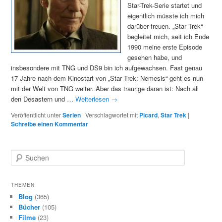
Star-Trek-Serie startet und
eigentlich müsste ich mich
darüber freuen. „Star Trek“
begleitet mich, seit ich Ende
1990 meine erste Episode
gesehen habe, und
insbesondere mit TNG und DS9 bin ich aufgewachsen. Fast genau
17 Jahre nach dem Kinostart von „Star Trek: Nemesis“ geht es nun
mit der Welt von TNG weiter. Aber das traurige daran ist: Nach all
den Desastern und …
Weiterlesen
→
Veröffentlicht unter
Serien
|
Verschlagwortet mit
Picard
,
Star Trek
|
Schreibe einen Kommentar
S
u
c
h
THEMEN
e
Blog
(365)
n
Bücher
(105)
Filme
(23)