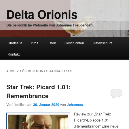
Zum
Zum
Delta Orionis
Inhalt
sekundären
wechseln
Inhalt
wechseln
Die persönliche Webseite von Johannes Freudendahl.
Hauptmenü
Startseite
Infos
Listen
Geschichten
Datenschutz
Zum
Kontakt
Inhalt
wechseln
ARCHIV FÜR DEN MONAT:
JANUAR 2020
Star Trek: Picard 1.01:
Remembrance
Veröffentlicht am
30. Januar 2020
von
Johannes
Review zur „Star Trek:
Picard“-Episode 1.01
„Remembrance“ Eine neue