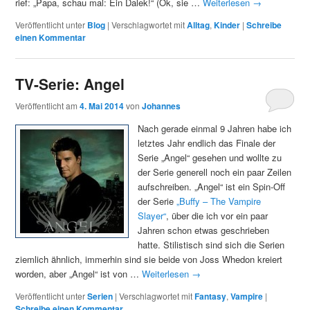
rief: „Papa, schau mal: Ein Dalek!“ (Ok, sie …
Weiterlesen
→
Veröffentlicht unter
Blog
|
Verschlagwortet mit
Alltag
,
Kinder
|
Schreibe
einen Kommentar
TV-Serie: Angel
Veröffentlicht am
4. Mai 2014
von
Johannes
Nach gerade einmal 9 Jahren habe ich
letztes Jahr endlich das Finale der
Serie „Angel“ gesehen und wollte zu
der Serie generell noch ein paar Zeilen
aufschreiben. „Angel“ ist ein Spin-Off
der Serie
„Buffy – The Vampire
Slayer“
, über die ich vor ein paar
Jahren schon etwas geschrieben
hatte. Stilistisch sind sich die Serien
ziemlich ähnlich, immerhin sind sie beide von Joss Whedon kreiert
worden, aber „Angel“ ist von …
Weiterlesen
→
Veröffentlicht unter
Serien
|
Verschlagwortet mit
Fantasy
,
Vampire
|
Schreibe einen Kommentar