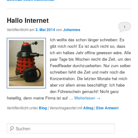
Hallo Internet
1
Veröffentlicht am
3. Mai 2014
von
Johannes
Ich wollte das schon länger schreiben: Es
gibt mich noch! Es ist auch nicht so, dass
ich ein halbes Jahr offline gewesen wäre. Alle
paar Tage bis Wochen reicht die Zeit, um den
FeedReader durchzuarbeiten. Nur zum selber
schreiben fehlt die Zeit und mehr noch die
Konzentration. Die letzten Monate hat mich
aber vor allem eines beschäftigt: Ich habe
den Führerschein gemacht! Nicht ganz
freiwillig, denn meine Firma ist auf …
Weiterlesen
→
Veröffentlicht unter
Blog
|
Verschlagwortet mit
Alltag
|
Eine
Antwort
S
u