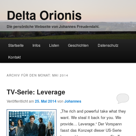
Zum
Zum
Delta Orionis
Inhalt
sekundären
wechseln
Inhalt
wechseln
Die persönliche Webseite von Johannes Freudendahl.
Hauptmenü
Startseite
Infos
Listen
Geschichten
Datenschutz
Zum
Kontakt
Inhalt
wechseln
ARCHIV FÜR DEN MONAT:
MAI 2014
TV-Serie: Leverage
Veröffentlicht am
25. Mai 2014
von
Johannes
„The rich and powerful take what they
want. We steal it back for you. We
provide… Leverage.“ Der Vorspann
fasst das Konzept dieser US-Serie