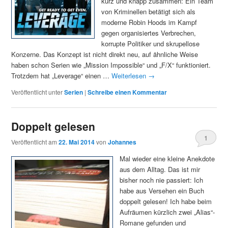
kurz und knapp zusammen: Ein Team
von Kriminellen betätigt sich als
moderne Robin Hoods im Kampf
gegen organisiertes Verbrechen,
korrupte Politiker und skrupellose
Konzerne. Das Konzept ist nicht direkt neu, auf ähnliche Weise
haben schon Serien wie „Mission Impossible“ und „F/X“ funktioniert.
Trotzdem hat „Leverage“ einen …
Weiterlesen
→
Veröffentlicht unter
Serien
|
Schreibe einen Kommentar
Doppelt gelesen
1
Veröffentlicht am
22. Mai 2014
von
Johannes
Mal wieder eine kleine Anekdote
aus dem Alltag. Das ist mir
bisher noch nie passiert: Ich
habe aus Versehen ein Buch
doppelt gelesen! Ich habe beim
Aufräumen kürzlich zwei „Alias“-
Romane gefunden und