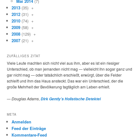
Mai 2014
(7)
2013
(35)
+
2012
(31)
+
2010
(74)
+
2009
(58)
+
2008
(129)
+
2007
(21)
+
ZUFÄLLIGES ZITAT
Viele Leute machten sich nicht viel aus ihm, aber es ist ein riesiger
Unterschied, ob man jemanden nicht mag — vielleicht ihn sogar ganz und
gar nicht mag — oder tatsächlich erschießt, erwürgt, über die Felder
schleift und ihm das Haus ansteckt. Das war ein Unterschied, der die
große Mehrheit der Bevölkerung tagtäglich am Leben erhielt.
—
Douglas Adams
,
Dirk Gently’s Holistische Detektei
META
Anmelden
Feed der Einträge
Kommentare-Feed