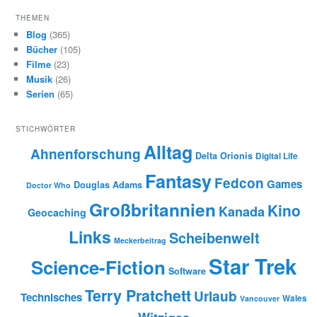
c
h
THEMEN
e
Blog
(365)
n
Bücher
(105)
Filme
(23)
Musik
(26)
Serien
(65)
STICHWÖRTER
Alltag
Ahnenforschung
Delta Orionis
Digital Life
Fantasy
Fedcon
Games
Douglas Adams
Doctor Who
Großbritannien
Kino
Kanada
Geocaching
Links
Scheibenwelt
Meckerbeitrag
Star Trek
Science-Fiction
Software
Terry Pratchett
Urlaub
Technisches
Wales
Vancouver