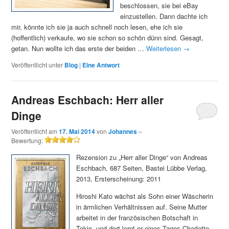
beschlossen, sie bei eBay
einzustellen. Dann dachte ich
mir, könnte ich sie ja auch schnell noch lesen, ehe ich sie
(hoffentlich) verkaufe, wo sie schon so schön dünn sind. Gesagt,
getan. Nun wollte ich das erste der beiden …
Weiterlesen
→
Veröffentlicht unter
Blog
|
Eine
Antwort
Andreas Eschbach: Herr aller
Dinge
Veröffentlicht am
17. Mai 2014
von
Johannes
–
Bewertung:
4/5
Rezension zu „Herr aller Dinge“ von Andreas
Eschbach, 687 Seiten, Bastei Lübbe Verlag,
2013, Ersterscheinung: 2011
Hiroshi Kato wächst als Sohn einer Wäscherin
in ärmlichen Verhältnissen auf. Seine Mutter
arbeitet in der französischen Botschaft in
Tokio, und dort lernt er eines Tages Charlotte