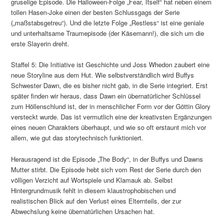
gruselige Episode. Die Halloween-Folge „Fear, Itself“ hat neben einem
tollen Hasen-Joke einen der besten Schlussgags der Serie
(„maßstabsgetreu“). Und die letzte Folge „Restless“ ist eine geniale
und unterhaltsame Traumepisode (der Käsemann!), die sich um die
erste Slayerin dreht.
Staffel 5: Die Initiative ist Geschichte und Joss Whedon zaubert eine
neue Storyline aus dem Hut. Wie selbstverständlich wird Buffys
Schwester Dawn, die es bisher nicht gab, in die Serie integriert. Erst
später finden wir heraus, dass Dawn ein übernatürlicher Schlüssel
zum Höllenschlund ist, der in menschlicher Form vor der Göttin Glory
versteckt wurde. Das ist vermutlich eine der kreativsten Ergänzungen
eines neuen Charakters überhaupt, und wie so oft erstaunt mich vor
allem, wie gut das storytechnisch funktioniert.
Herausragend ist die Episode „The Body“, in der Buffys und Dawns
Mutter stirbt. Die Episode hebt sich vom Rest der Serie durch den
völligen Verzicht auf Wortspiele und Klamauk ab. Selbst
Hintergrundmusik fehlt in diesem klaustrophobischen und
realistischen Blick auf den Verlust eines Elternteils, der zur
Abwechslung keine übernatürlichen Ursachen hat.