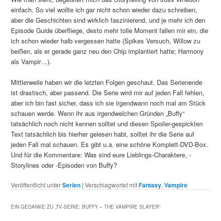
einfach. So viel wollte ich gar nicht schon wieder dazu schreiben,
aber die Geschichten sind wirklich faszinierend, und je mehr ich den
Episode Guide überfliege, desto mehr tolle Moment fallen mir ein, die
ich schon wieder halb vergessen hatte (Spikes Versuch, Willow zu
beißen, als er gerade ganz neu den Chip implantiert hatte; Harmony
als Vampir…).
Mittlerweile haben wir die letzten Folgen geschaut. Das Serienende
ist drastisch, aber passend. Die Serie wird mir auf jeden Fall fehlen,
aber ich bin fast sicher, dass ich sie irgendwann noch mal am Stück
schauen werde. Wenn ihr aus irgendwelchen Gründen „Buffy“
tatsächlich noch nicht kennen solltet und diesen Spoiler-gespickten
Text tatsächlich bis hierher gelesen habt, solltet ihr die Serie auf
jeden Fall mal schauen. Es gibt u.a. eine schöne Komplett-DVD-Box.
Und für die Kommentare: Was sind eure Lieblings-Charaktere, -
Storylines oder -Episoden von Buffy?
Veröffentlicht unter
Serien
|
Verschlagwortet mit
Fantasy
,
Vampire
EIN GEDANKE ZU „
TV-SERIE: BUFFY – THE VAMPIRE SLAYER
“