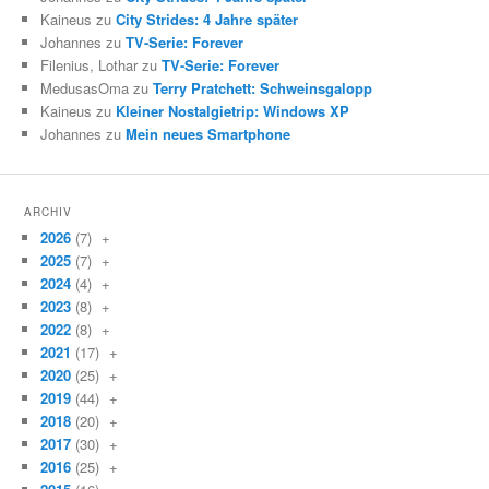
Kaineus zu
City Strides: 4 Jahre später
Johannes zu
TV-Serie: Forever
Filenius, Lothar zu
TV-Serie: Forever
MedusasOma zu
Terry Pratchett: Schweinsgalopp
Kaineus zu
Kleiner Nostalgietrip: Windows XP
Johannes zu
Mein neues Smartphone
ARCHIV
2026
(7)
+
2025
(7)
+
2024
(4)
+
2023
(8)
+
2022
(8)
+
2021
(17)
+
2020
(25)
+
2019
(44)
+
2018
(20)
+
2017
(30)
+
2016
(25)
+