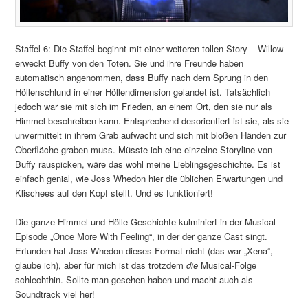
Staffel 6: Die Staffel beginnt mit einer weiteren tollen Story – Willow
erweckt Buffy von den Toten. Sie und ihre Freunde haben
automatisch angenommen, dass Buffy nach dem Sprung in den
Höllenschlund in einer Höllendimension gelandet ist. Tatsächlich
jedoch war sie mit sich im Frieden, an einem Ort, den sie nur als
Himmel beschreiben kann. Entsprechend desorientiert ist sie, als sie
unvermittelt in ihrem Grab aufwacht und sich mit bloßen Händen zur
Oberfläche graben muss. Müsste ich eine einzelne Storyline von
Buffy rauspicken, wäre das wohl meine Lieblingsgeschichte. Es ist
einfach genial, wie Joss Whedon hier die üblichen Erwartungen und
Klischees auf den Kopf stellt. Und es funktioniert!
Die ganze Himmel-und-Hölle-Geschichte kulminiert in der Musical-
Episode „Once More With Feeling“, in der der ganze Cast singt.
Erfunden hat Joss Whedon dieses Format nicht (das war „Xena“,
glaube ich), aber für mich ist das trotzdem
die
Musical-Folge
schlechthin. Sollte man gesehen haben und macht auch als
Soundtrack viel her!