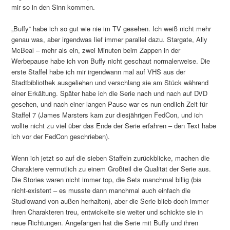
mir so in den Sinn kommen.
„Buffy“ habe ich so gut wie nie im TV gesehen. Ich weiß nicht mehr
genau was, aber irgendwas lief immer parallel dazu. Stargate, Ally
McBeal – mehr als ein, zwei Minuten beim Zappen in der
Werbepause habe ich von Buffy nicht geschaut normalerweise. Die
erste Staffel habe ich mir irgendwann mal auf VHS aus der
Stadtbibliothek ausgeliehen und verschlang sie am Stück während
einer Erkältung. Später habe ich die Serie nach und nach auf DVD
gesehen, und nach einer langen Pause war es nun endlich Zeit für
Staffel 7 (James Marsters kam zur diesjährigen FedCon, und ich
wollte nicht zu viel über das Ende der Serie erfahren – den Text habe
ich vor der FedCon geschrieben).
Wenn ich jetzt so auf die sieben Staffeln zurückblicke, machen die
Charaktere vermutlich zu einem Großteil die Qualität der Serie aus.
Die Stories waren nicht immer top, die Sets manchmal billig (bis
nicht-existent – es musste dann manchmal auch einfach die
Studiowand von außen herhalten), aber die Serie blieb doch immer
ihren Charakteren treu, entwickelte sie weiter und schickte sie in
neue Richtungen. Angefangen hat die Serie mit Buffy und ihren