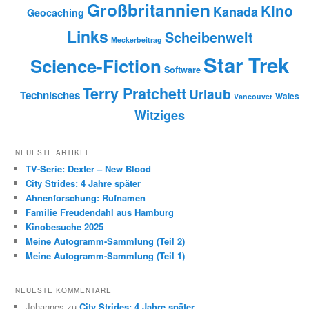
Großbritannien
Kino
Kanada
Geocaching
Links
Scheibenwelt
Meckerbeitrag
Star Trek
Science-Fiction
Software
Terry Pratchett
Urlaub
Technisches
Wales
Vancouver
Witziges
NEUESTE ARTIKEL
TV-Serie: Dexter – New Blood
City Strides: 4 Jahre später
Ahnenforschung: Rufnamen
Familie Freudendahl aus Hamburg
Kinobesuche 2025
Meine Autogramm-Sammlung (Teil 2)
Meine Autogramm-Sammlung (Teil 1)
NEUESTE KOMMENTARE
Johannes zu
City Strides: 4 Jahre später