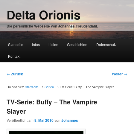
Zum
Delta Orionis
Inhalt
wechseln
Die persönliche Webseite von Johannes Freudendahl.
Hauptmenü
Startseite
Infos
Listen
Geschichten
Datenschutz
Zum
Kontakt
Inhalt
wechseln
Beitragsnavigation
←
Zurück
Weiter
→
→
→
Du bist hier:
Startseite
Serien
TV-Serie: Buffy – The Vampire Slayer
TV-Serie: Buffy – The Vampire
Slayer
Veröffentlicht am
8. Mai 2010
von
Johannes