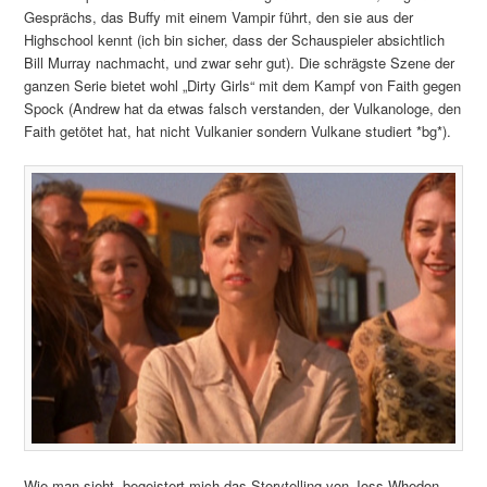
Gesprächs, das Buffy mit einem Vampir führt, den sie aus der
Highschool kennt (ich bin sicher, dass der Schauspieler absichtlich
Bill Murray nachmacht, und zwar sehr gut). Die schrägste Szene der
ganzen Serie bietet wohl „Dirty Girls“ mit dem Kampf von Faith gegen
Spock (Andrew hat da etwas falsch verstanden, der Vulkanologe, den
Faith getötet hat, hat nicht Vulkanier sondern Vulkane studiert *bg*).
Wie man sieht, begeistert mich das Storytelling von Joss Whedon