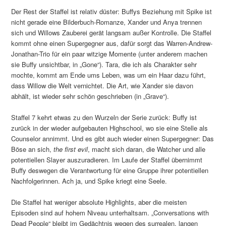
Der Rest der Staffel ist relativ düster: Buffys Beziehung mit Spike ist
nicht gerade eine Bilderbuch-Romanze, Xander und Anya trennen
sich und Willows Zauberei gerät langsam außer Kontrolle. Die Staffel
kommt ohne einen Supergegner aus, dafür sorgt das Warren-Andrew-
Jonathan-Trio für ein paar witzige Momente (unter anderem machen
sie Buffy unsichtbar, in „Gone“). Tara, die ich als Charakter sehr
mochte, kommt am Ende ums Leben, was um ein Haar dazu führt,
dass Willow die Welt vernichtet. Die Art, wie Xander sie davon
abhält, ist wieder sehr schön geschrieben (in „Grave“).
Staffel 7 kehrt etwas zu den Wurzeln der Serie zurück: Buffy ist
zurück in der wieder aufgebauten Highschool, wo sie eine Stelle als
Counselor annimmt. Und es gibt auch wieder einen Supergegner: Das
Böse an sich,
the first evil
, macht sich daran, die Watcher und alle
potentiellen Slayer auszuradieren. Im Laufe der Staffel übernimmt
Buffy deswegen die Verantwortung für eine Gruppe ihrer potentiellen
Nachfolgerinnen. Ach ja, und Spike kriegt eine Seele.
Die Staffel hat weniger absolute Highlights, aber die meisten
Episoden sind auf hohem Niveau unterhaltsam. „Conversations with
Dead People“ bleibt im Gedächtnis wegen des surrealen, langen