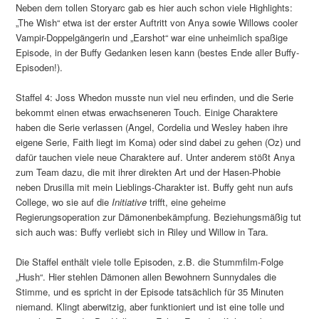
Neben dem tollen Storyarc gab es hier auch schon viele Highlights:
„The Wish“ etwa ist der erster Auftritt von Anya sowie Willows cooler
Vampir-Doppelgängerin und „Earshot“ war eine unheimlich spaßige
Episode, in der Buffy Gedanken lesen kann (bestes Ende aller Buffy-
Episoden!).
Staffel 4: Joss Whedon musste nun viel neu erfinden, und die Serie
bekommt einen etwas erwachseneren Touch. Einige Charaktere
haben die Serie verlassen (Angel, Cordelia und Wesley haben ihre
eigene Serie, Faith liegt im Koma) oder sind dabei zu gehen (Oz) und
dafür tauchen viele neue Charaktere auf. Unter anderem stößt Anya
zum Team dazu, die mit ihrer direkten Art und der Hasen-Phobie
neben Drusilla mit mein Lieblings-Charakter ist. Buffy geht nun aufs
College, wo sie auf die
Initiative
trifft, eine geheime
Regierungsoperation zur Dämonenbekämpfung. Beziehungsmäßig tut
sich auch was: Buffy verliebt sich in Riley und Willow in Tara.
Die Staffel enthält viele tolle Episoden, z.B. die Stummfilm-Folge
„Hush“. Hier stehlen Dämonen allen Bewohnern Sunnydales die
Stimme, und es spricht in der Episode tatsächlich für 35 Minuten
niemand. Klingt aberwitzig, aber funktioniert und ist eine tolle und