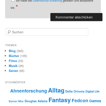
Ich habe die
Datenschutz-Erklärung
gelesen und akzeptiere
*
sie.
S
u
c
h
THEMEN
e
Blog
(365)
n
Bücher
(105)
Filme
(23)
Musik
(26)
Serien
(65)
STICHWÖRTER
Alltag
Ahnenforschung
Delta Orionis
Digital Life
Fantasy
Fedcon
Games
Douglas Adams
Doctor Who