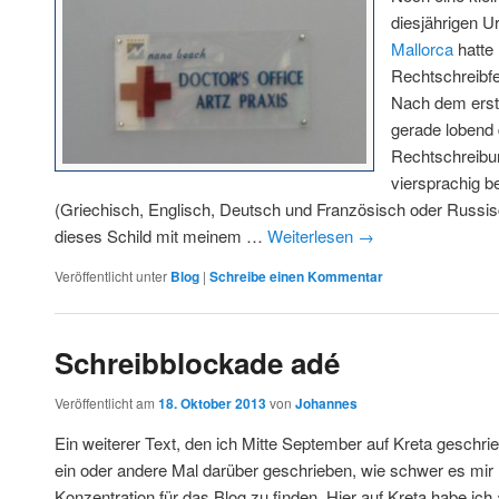
diesjährigen Ur
Mallorca
hatte 
Rechtschreibfe
Nach dem erst
gerade lobend 
Rechtschreibu
viersprachig be
(Griechisch, Englisch, Deutsch und Französisch oder Russisc
dieses Schild mit meinem …
Weiterlesen
→
Veröffentlicht unter
Blog
|
Schreibe einen Kommentar
Schreibblockade adé
Veröffentlicht am
18. Oktober 2013
von
Johannes
Ein weiterer Text, den ich Mitte September auf Kreta geschri
ein oder andere Mal darüber geschrieben, wie schwer es mir mit
Konzentration für das Blog zu finden. Hier auf Kreta habe ic