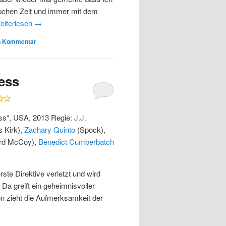
ppchen Zeit und immer mit dem
eiterlesen
→
en Kommentar
ness
ess“, USA, 2013 Regie:
J.J.
 Kirk),
Zachary Quinto
(Spock),
rd McCoy),
Benedict Cumberbatch
rste Direktive verletzt und wird
 greift ein geheimnisvoller
on zieht die Aufmerksamkeit der