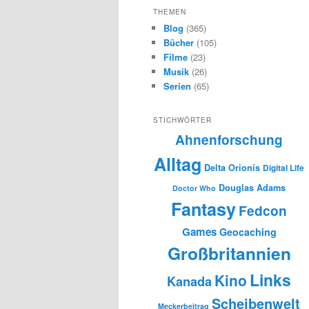
h
THEMEN
e
Blog
(365)
n
Bücher
(105)
Filme
(23)
Musik
(26)
Serien
(65)
STICHWÖRTER
Ahnenforschung
Alltag
Delta Orionis
Digital Life
Douglas Adams
Doctor Who
Fantasy
Fedcon
Games
Geocaching
Großbritannien
Links
Kino
Kanada
Scheibenwelt
Meckerbeitrag