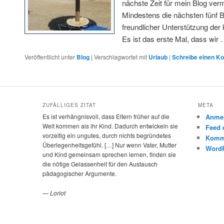
nächste Zeit für mein Blog verm
Mindestens die nächsten fünf B
freundlicher Unterstützung der 
Es ist das erste Mal, dass wir
Veröffentlicht unter
Blog
|
Verschlagwortet mit
Urlaub
|
Schreibe einen K
ZUFÄLLIGES ZITAT
META
Es ist verhängnisvoll, dass Eltern früher auf die
Anme
Welt kommen als ihr Kind. Dadurch entwickeln sie
Feed 
vorzeitig ein ungutes, durch nichts begründetes
Komm
Überlegenheitsgefühl. […] Nur wenn Vater, Mutter
WordP
und Kind gemeinsam sprechen lernen, finden sie
die nötige Gelassenheit für den Austausch
pädagogischer Argumente.
—
Loriot