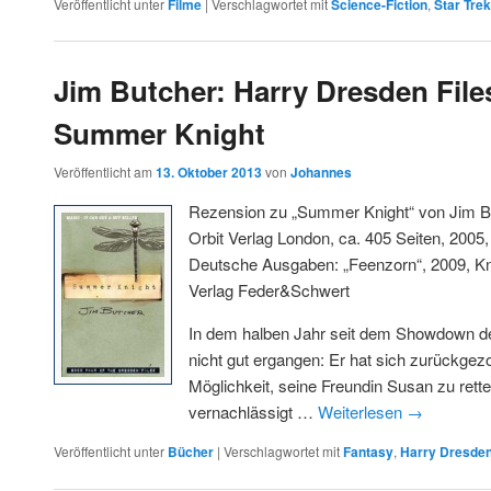
Veröffentlicht unter
Filme
|
Verschlagwortet mit
Science-Fiction
,
Star Trek
Jim Butcher: Harry Dresden Files
Summer Knight
Veröffentlicht am
13. Oktober 2013
von
Johannes
Rezension zu „Summer Knight“ von Jim Bu
Orbit Verlag London, ca. 405 Seiten, 2005
Deutsche Ausgaben: „Feenzorn“, 2009, Kna
Verlag Feder&Schwert
In dem halben Jahr seit dem Showdown de
nicht gut ergangen: Er hat sich zurückgez
Möglichkeit, seine Freundin Susan zu rett
vernachlässigt …
Weiterlesen
→
Veröffentlicht unter
Bücher
|
Verschlagwortet mit
Fantasy
,
Harry Dresde