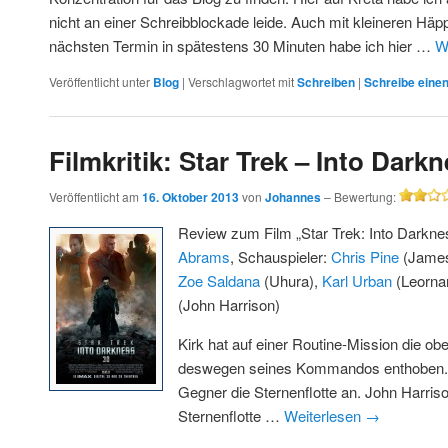
nicht an einer Schreibblockade leide. Auch mit kleineren Hä
nächsten Termin in spätestens 30 Minuten habe ich hier …
W
Veröffentlicht unter
Blog
|
Verschlagwortet mit
Schreiben
|
Schreibe ein
Filmkritik: Star Trek – Into Dark
Veröffentlicht am
16. Oktober 2013
von
Johannes
–
Bewertung:
2/5
Review zum Film „Star Trek: Into Darkn
Abrams
, Schauspieler:
Chris Pine
(James
Zoe Saldana
(Uhura),
Karl Urban
(Leorna
(John Harrison)
Kirk hat auf einer Routine-Mission die obe
deswegen seines Kommandos enthoben. Da
Gegner die Sternenflotte an. John Harris
Sternenflotte …
Weiterlesen
→