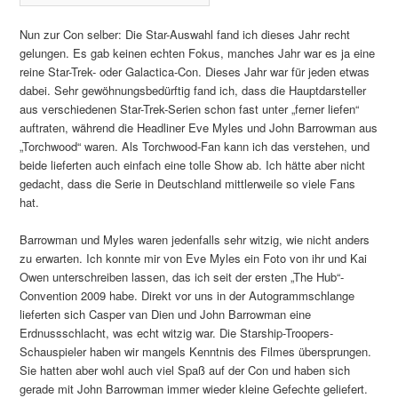
Nun zur Con selber: Die Star-Auswahl fand ich dieses Jahr recht
gelungen. Es gab keinen echten Fokus, manches Jahr war es ja eine
reine Star-Trek- oder Galactica-Con. Dieses Jahr war für jeden etwas
dabei. Sehr gewöhnungsbedürftig fand ich, dass die Hauptdarsteller
aus verschiedenen Star-Trek-Serien schon fast unter „ferner liefen“
auftraten, während die Headliner Eve Myles und John Barrowman aus
„Torchwood“ waren. Als Torchwood-Fan kann ich das verstehen, und
beide lieferten auch einfach eine tolle Show ab. Ich hätte aber nicht
gedacht, dass die Serie in Deutschland mittlerweile so viele Fans
hat.
Barrowman und Myles waren jedenfalls sehr witzig, wie nicht anders
zu erwarten. Ich konnte mir von Eve Myles ein Foto von ihr und Kai
Owen unterschreiben lassen, das ich seit der ersten „The Hub“-
Convention 2009 habe. Direkt vor uns in der Autogrammschlange
lieferten sich Casper van Dien und John Barrowman eine
Erdnussschlacht, was echt witzig war. Die Starship-Troopers-
Schauspieler haben wir mangels Kenntnis des Filmes übersprungen.
Sie hatten aber wohl auch viel Spaß auf der Con und haben sich
gerade mit John Barrowman immer wieder kleine Gefechte geliefert.