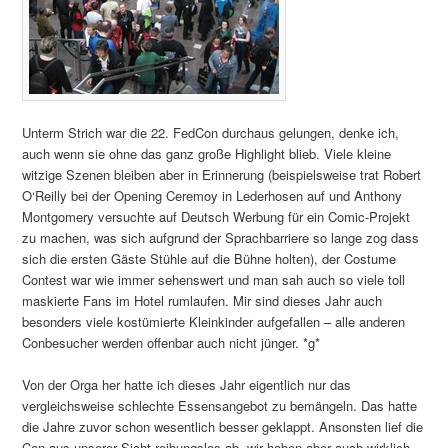
Unterm Strich war die 22. FedCon durchaus gelungen, denke ich,
auch wenn sie ohne das ganz große Highlight blieb. Viele kleine
witzige Szenen bleiben aber in Erinnerung (beispielsweise trat Robert
O‘Reilly bei der Opening Ceremoy in Lederhosen auf und Anthony
Montgomery versuchte auf Deutsch Werbung für ein Comic-Projekt
zu machen, was sich aufgrund der Sprachbarriere so lange zog dass
sich die ersten Gäste Stühle auf die Bühne holten), der Costume
Contest war wie immer sehenswert und man sah auch so viele toll
maskierte Fans im Hotel rumlaufen. Mir sind dieses Jahr auch
besonders viele kostümierte Kleinkinder aufgefallen – alle anderen
Conbesucher werden offenbar auch nicht jünger. *g*
Von der Orga her hatte ich dieses Jahr eigentlich nur das
vergleichsweise schlechte Essensangebot zu bemängeln. Das hatte
die Jahre zuvor schon wesentlich besser geklappt. Ansonsten lief die
Con aus unserer Sicht reibungslos ab, wir haben aber auch wirklich