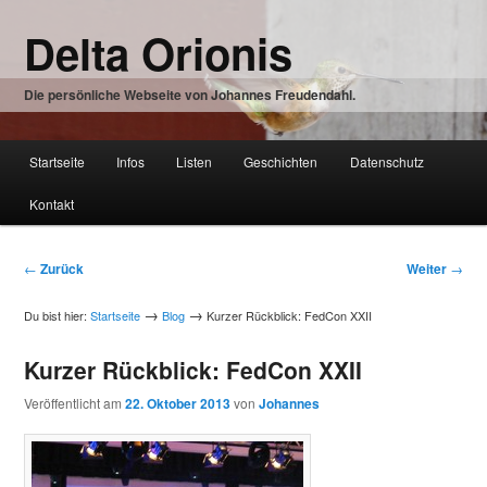
Zum
Delta Orionis
Inhalt
wechseln
Die persönliche Webseite von Johannes Freudendahl.
Hauptmenü
Startseite
Infos
Listen
Geschichten
Datenschutz
Zum
Kontakt
Inhalt
wechseln
Beitragsnavigation
←
Zurück
Weiter
→
→
→
Du bist hier:
Startseite
Blog
Kurzer Rückblick: FedCon XXII
Kurzer Rückblick: FedCon XXII
Veröffentlicht am
22. Oktober 2013
von
Johannes