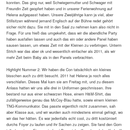
konnten. Das ging nur, weil Schwiegermutter und Schwager mit
Freundin Zeit geopfert haben und in unserer Ferienwohnung auf
Helena aufgepasst haben. Unsere Zweijährige kann ja viel, aber
Stillsitzen während jemand Englisch auf der Bühne redet gehört
sicher nicht dazu. Sie mit in den Saal zu nehmen kam also nicht in
Frage. Für uns hieß das umgekehrt, dass wir die abendliche Party
haben ausfallen lassen und auch das ein oder andere Panel haben
sausen lassen, um etwas Zeit mit der Kleinen zu verbringen. Unterm
Strich war das aber ok und wesentlich einfacher als 2011, als wir
mehr Zeit beim Baby als in den Panels verbrachten.
Highlight Nummer 2: Wir haben die Con tatsächlich ein kleines
bisschen auch zu dritt besucht. 2011 hat Helena ja noch alles
verschlafen. Dieses Mal kam sie am Freitag mit, und zu diesem
Anlass hatten wir uns alle drei in Uniformen geschmissen. Ihre
bestand nur aus einer schwarzen Hose, einem H&M-Shirt, das
zufälligerweise genau das McCoy-Blau hatte, sowie einem kleinen
TNG-Kommunikator. Das passte eigentlich nicht zusammen, sah
aber Klasse aus, und wir wurden auch mindestens einmal gefragt, wo
wir das her hätten. Es war jedenfalls echt cool, zu dritt kostümiert
durchs Foyer zu laufen und ihr Sachen zu zeigen. Sie fand den Gorn