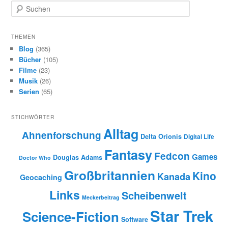
S
u
c
h
THEMEN
e
Blog
(365)
n
Bücher
(105)
Filme
(23)
Musik
(26)
Serien
(65)
STICHWÖRTER
Alltag
Ahnenforschung
Delta Orionis
Digital Life
Fantasy
Fedcon
Games
Douglas Adams
Doctor Who
Großbritannien
Kino
Kanada
Geocaching
Links
Scheibenwelt
Meckerbeitrag
Star Trek
Science-Fiction
Software