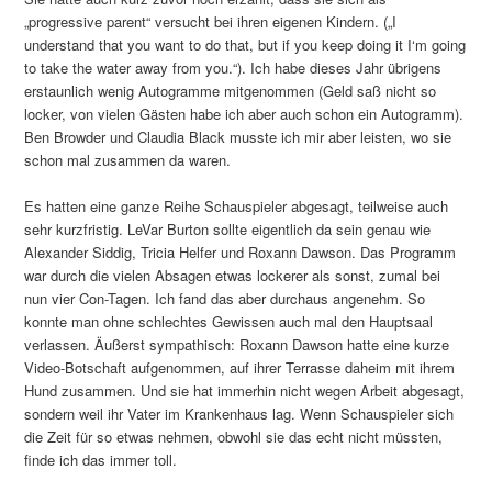
„progressive parent“ versucht bei ihren eigenen Kindern. („I
understand that you want to do that, but if you keep doing it I‘m going
to take the water away from you.“). Ich habe dieses Jahr übrigens
erstaunlich wenig Autogramme mitgenommen (Geld saß nicht so
locker, von vielen Gästen habe ich aber auch schon ein Autogramm).
Ben Browder und Claudia Black musste ich mir aber leisten, wo sie
schon mal zusammen da waren.
Es hatten eine ganze Reihe Schauspieler abgesagt, teilweise auch
sehr kurzfristig. LeVar Burton sollte eigentlich da sein genau wie
Alexander Siddig, Tricia Helfer und Roxann Dawson. Das Programm
war durch die vielen Absagen etwas lockerer als sonst, zumal bei
nun vier Con-Tagen. Ich fand das aber durchaus angenehm. So
konnte man ohne schlechtes Gewissen auch mal den Hauptsaal
verlassen. Äußerst sympathisch: Roxann Dawson hatte eine kurze
Video-Botschaft aufgenommen, auf ihrer Terrasse daheim mit ihrem
Hund zusammen. Und sie hat immerhin nicht wegen Arbeit abgesagt,
sondern weil ihr Vater im Krankenhaus lag. Wenn Schauspieler sich
die Zeit für so etwas nehmen, obwohl sie das echt nicht müssten,
finde ich das immer toll.