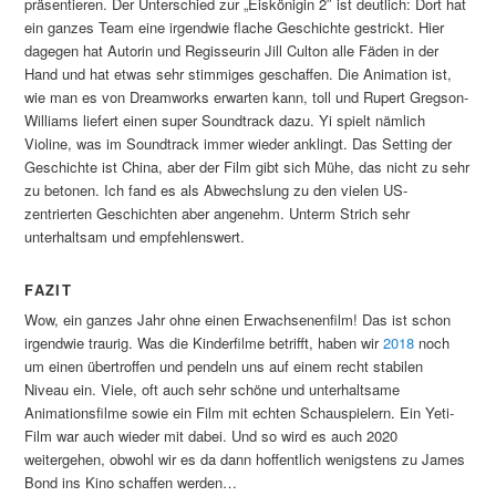
präsentieren. Der Unterschied zur „Eiskönigin 2″ ist deutlich: Dort hat
ein ganzes Team eine irgendwie flache Geschichte gestrickt. Hier
dagegen hat Autorin und Regisseurin Jill Culton alle Fäden in der
Hand und hat etwas sehr stimmiges geschaffen. Die Animation ist,
wie man es von Dreamworks erwarten kann, toll und Rupert Gregson-
Williams liefert einen super Soundtrack dazu. Yi spielt nämlich
Violine, was im Soundtrack immer wieder anklingt. Das Setting der
Geschichte ist China, aber der Film gibt sich Mühe, das nicht zu sehr
zu betonen. Ich fand es als Abwechslung zu den vielen US-
zentrierten Geschichten aber angenehm. Unterm Strich sehr
unterhaltsam und empfehlenswert.
FAZIT
Wow, ein ganzes Jahr ohne einen Erwachsenenfilm! Das ist schon
irgendwie traurig. Was die Kinderfilme betrifft, haben wir
2018
noch
um einen übertroffen und pendeln uns auf einem recht stabilen
Niveau ein. Viele, oft auch sehr schöne und unterhaltsame
Animationsfilme sowie ein Film mit echten Schauspielern. Ein Yeti-
Film war auch wieder mit dabei. Und so wird es auch 2020
weitergehen, obwohl wir es da dann hoffentlich wenigstens zu James
Bond ins Kino schaffen werden…