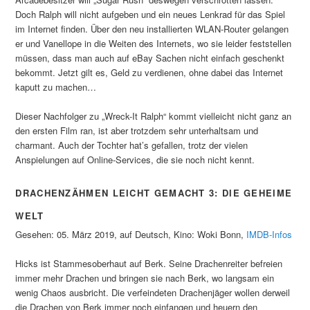
Doch Ralph will nicht aufgeben und ein neues Lenkrad für das Spiel
im Internet finden. Über den neu installierten WLAN-Router gelangen
er und Vanellope in die Weiten des Internets, wo sie leider feststellen
müssen, dass man auch auf eBay Sachen nicht einfach geschenkt
bekommt. Jetzt gilt es, Geld zu verdienen, ohne dabei das Internet
kaputt zu machen…
Dieser Nachfolger zu „Wreck-It Ralph“ kommt vielleicht nicht ganz an
den ersten Film ran, ist aber trotzdem sehr unterhaltsam und
charmant. Auch der Tochter hat’s gefallen, trotz der vielen
Anspielungen auf Online-Services, die sie noch nicht kennt.
DRACHENZÄHMEN LEICHT GEMACHT 3: DIE GEHEIME
WELT
Gesehen: 05. März 2019, auf Deutsch, Kino: Woki Bonn,
IMDB-Infos
Hicks ist Stammesoberhaut auf Berk. Seine Drachenreiter befreien
immer mehr Drachen und bringen sie nach Berk, wo langsam ein
wenig Chaos ausbricht. Die verfeindeten Drachenjäger wollen derweil
die Drachen von Berk immer noch einfangen und heuern den