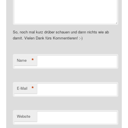
So, noch mal kurz drüber schauen und dann nichts wie ab
damit. Vielen Dank fürs Kommentieren! :-)
*
Name
*
E-Mail
Website