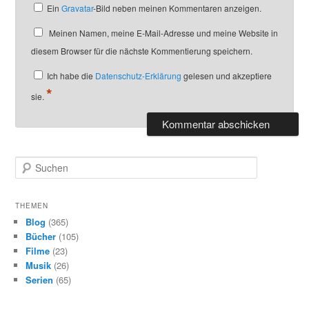
Ein
Gravatar
-Bild neben meinen Kommentaren anzeigen.
Meinen Namen, meine E-Mail-Adresse und meine Website in
diesem Browser für die nächste Kommentierung speichern.
Ich habe die
Datenschutz-Erklärung
gelesen und akzeptiere
*
sie.
S
u
c
h
THEMEN
e
Blog
(365)
n
Bücher
(105)
Filme
(23)
Musik
(26)
Serien
(65)