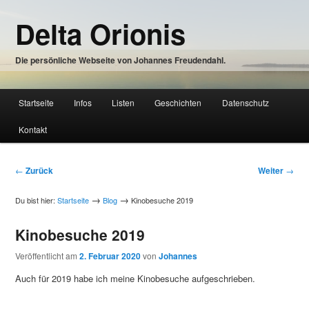
Zum
Delta Orionis
Inhalt
wechseln
Die persönliche Webseite von Johannes Freudendahl.
Hauptmenü
Startseite
Infos
Listen
Geschichten
Datenschutz
Zum
Kontakt
Inhalt
wechseln
Beitragsnavigation
←
Zurück
Weiter
→
→
→
Du bist hier:
Startseite
Blog
Kinobesuche 2019
Kinobesuche 2019
Veröffentlicht am
2. Februar 2020
von
Johannes
Auch für 2019 habe ich meine Kinobesuche aufgeschrieben.