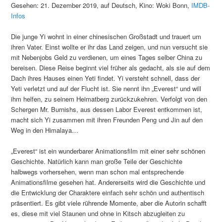
Gesehen: 21. Dezember 2019, auf Deutsch, Kino: Woki Bonn,
IMDB-
Infos
Die junge Yi wohnt in einer chinesischen Großstadt und trauert um
ihren Vater. Einst wollte er ihr das Land zeigen, und nun versucht sie
mit Nebenjobs Geld zu verdienen, um eines Tages selber China zu
bereisen. Diese Reise beginnt viel früher als gedacht, als sie auf dem
Dach ihres Hauses einen Yeti findet. Yi versteht schnell, dass der
Yeti verletzt und auf der Flucht ist. Sie nennt ihn „Everest“ und will
ihm helfen, zu seinem Heimatberg zurückzukehren. Verfolgt von den
Schergen Mr. Burnishs, aus dessen Labor Everest entkommen ist,
macht sich Yi zusammen mit ihren Freunden Peng und Jin auf den
Weg in den Himalaya…
„Everest“ ist ein wunderbarer Animationsfilm mit einer sehr schönen
Geschichte. Natürlich kann man große Teile der Geschichte
halbwegs vorhersehen, wenn man schon mal entsprechende
Animationsfilme gesehen hat. Andererseits wird die Geschichte und
die Entwicklung der Charaktere einfach sehr schön und authentisch
präsentiert. Es gibt viele rührende Momente, aber die Autorin schafft
es, diese mit viel Staunen und ohne in Kitsch abzugleiten zu