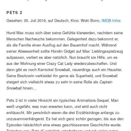
PETS 2
Gesehen: 05. Juli 2019, auf Deutsch, Kino: Woki Bonn,
IMDB-Infos
Hund Max muss sich über seine Gefühle klarwerden, nachdem seine
Menschen Nachwuchs bekommen. Gelegenheit dazu bekommt er,
als die Familie einen Ausflug auf den Bauernhof macht. Während
seiner Abwesenheit sollte Hündin Gidget auf Max‘ Lieblingsspielzeug
aufpassen, verliert es aber natürlich. Nun braucht sie Hilfe, um es
aus der Wohnung einer Crazy Cat Lady wiederzubeschaffen. Und
dann gibt es noch Karnickel Snowball, neuerdings auch ein Haustier.
Seine Besitzerin verkleidet ihn gerne als Superheld, und Snowball
steigert sich vielleicht etwas zu sehr in seine Rolle als
Captain
Snowball
hinein…
Pets 2 ist in vieler Hinsicht ein typisches Animations-Sequel. Man
weiß ungefähr, was man erwarten kann, und wird auch nicht
enttäuscht. Mir persönlich waren die drei Erzählstränge anfangs zu
unzusammenhängend. Es hat sich ganz schön gezogen, bis aus den
Episoden tatsächlich eine etwas geschlossenere Geschichte wurde.
Trotzdem war „Pets 2″ natürlich unterhaltsam und mit vielen guten