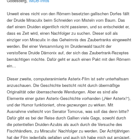
Godesberg,
IMDB-Infos
Unweit eines nicht von den Römern besetzten gallischen Dorfes fällt
der Druide Miraculix beim Schneiden von Misteln vom Baum. Das
darf einem Druiden eigentlich nicht passieren, und so entscheidet er,
dass es Zeit wird, einen Nachfolger zu suchen. Dieser soll als
einziger von Miraculix in das Geheimnis des Zaubertranks eingeweiht
werden. Bei einer Versammlung im Druidenwald taucht der
verstoßene Druide Dämonix auf, der sich das Zaubertrank-Rezeptes
bemächtigen möchte. Dafür geht er auch einen Pakt mit den Römern
ein…
Dieser zweite, computeranimierte Asterix-Film ist sehr unterhaltsam
anzuschauen. Die Geschichte besticht nicht durch übermäßige
Originalität oder überraschende Wendungen. Aber es sind alle
Elemente einer guten Asterix-Geschichte vorhanden („
Herr
Asterix!“),
und der Humor funktioniert, ohne gezwungen zu wirken. Mit
Ausnahme vielleicht von Senator Tomcrus, was soll das denn bitte?
Dafür gibt es bei der Reise durch Gallien viele Gags, sowohl durch
die potentiellen Druiden-Azubis als auch durch die Versuche des
Fischhändlers, zu Miraculix‘ Nachfolger zu werden. Der Achtjährigen
hat der Film jedenfalls gefallen und auch ich habe mich gut amüsiert.