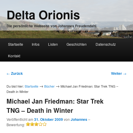
Zum
Delta Orionis
Inhalt
wechseln
Die persönliche Webseite von Johannes Freudendahl.
Hauptmenü
Startseite
Infos
Listen
Geschichten
Datenschutz
Zum
Kontakt
Inhalt
wechseln
Beitragsnavigation
←
Zurück
Weiter
→
→
→
Du bist hier:
Startseite
Bücher
Michael Jan Friedman: Star Trek TNG –
Death in Winter
Michael Jan Friedman: Star Trek
TNG – Death in Winter
Veröffentlicht am
31. Oktober 2009
von
Johannes
–
Bewertung:
3/5