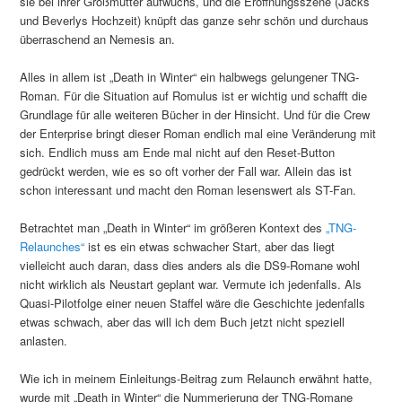
sie bei ihrer Großmutter aufwuchs, und die Eröffnungsszene (Jacks
und Beverlys Hochzeit) knüpft das ganze sehr schön und durchaus
überraschend an Nemesis an.
Alles in allem ist „Death in Winter“ ein halbwegs gelungener TNG-
Roman. Für die Situation auf Romulus ist er wichtig und schafft die
Grundlage für alle weiteren Bücher in der Hinsicht. Und für die Crew
der Enterprise bringt dieser Roman endlich mal eine Veränderung mit
sich. Endlich muss am Ende mal nicht auf den Reset-Button
gedrückt werden, wie es so oft vorher der Fall war. Allein das ist
schon interessant und macht den Roman lesenswert als ST-Fan.
Betrachtet man „Death in Winter“ im größeren Kontext des
„TNG-
Relaunches“
ist es ein etwas schwacher Start, aber das liegt
vielleicht auch daran, dass dies anders als die DS9-Romane wohl
nicht wirklich als Neustart geplant war. Vermute ich jedenfalls. Als
Quasi-Pilotfolge einer neuen Staffel wäre die Geschichte jedenfalls
etwas schwach, aber das will ich dem Buch jetzt nicht speziell
anlasten.
Wie ich in meinem Einleitungs-Beitrag zum Relaunch erwähnt hatte,
wurde mit „Death in Winter“ die Nummerierung der TNG-Romane