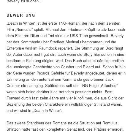
Beverly zu suchen…
BEWERTUNG
„Death in Winter“ ist der erste TNG-Roman, der nach dem zehnten
Film „Nemesis“ spielt. Michael Jan Friedman knüpft relativ kurz nach
dem Film an: Riker und Troi sind zur USS Titan gewechselt, Beverly
hat das Kommando über Starfleet Medical übernommen und die
Enterprise wird im Raumdock repariert. Die Stimmung an Bord fängt
der Autor dabei recht gut ein, auch wenn die Story hier schon in eine
bestimmte Richtung dirigiert wird. Das Buch arbeitet nämlich endlich
die unerledigte Geschichte von Crusher und Picard auf. Schon früh in
der Serie wurden Picards Gefühle für Beverly angedeutet, denen er in
Erinnerung an den unter seinem Kommando gestorbenen Jack
Crusher nie nachging. Spätestens seit der TNG-Folge „Attached“
waren sich beide darüber klar, trotzdem passierte nichts. Fast
Forward durch fast zehn Jahre mit vier Kinofilmen, die aus Sicht der
Beziehung der beiden Charaktere ein vollständiger Stillstand waren,
und wir sind in „Death in Winter“.
Das zweite Standbein des Romans ist die Situation auf Romulus.
Shinzon hatte fast den kompletten Senat incl. des Prätors ermordet,