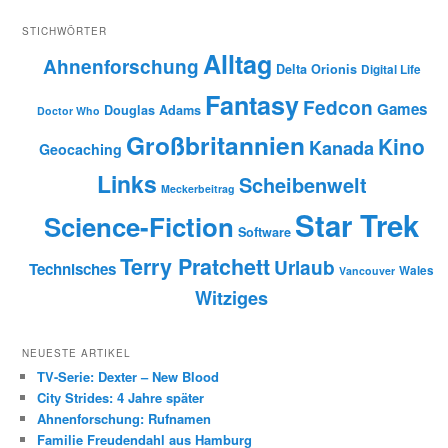
STICHWÖRTER
Alltag
Ahnenforschung
Delta Orionis
Digital Life
Fantasy
Fedcon
Games
Douglas Adams
Doctor Who
Großbritannien
Kino
Kanada
Geocaching
Links
Scheibenwelt
Meckerbeitrag
Star Trek
Science-Fiction
Software
Terry Pratchett
Urlaub
Technisches
Wales
Vancouver
Witziges
NEUESTE ARTIKEL
TV-Serie: Dexter – New Blood
City Strides: 4 Jahre später
Ahnenforschung: Rufnamen
Familie Freudendahl aus Hamburg