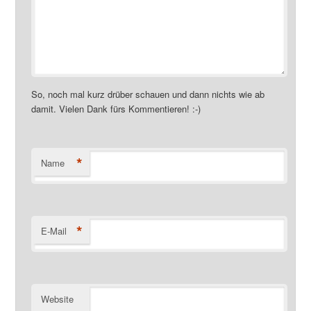
So, noch mal kurz drüber schauen und dann nichts wie ab
damit. Vielen Dank fürs Kommentieren! :-)
*
Name
*
E-Mail
Website