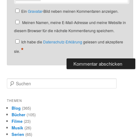
Ein
Gravatar
-Bild neben meinen Kommentaren anzeigen.
Meinen Namen, meine E-Mail-Adresse und meine Website in
diesem Browser für die nächste Kommentierung speichern.
Ich habe die
Datenschutz-Erklärung
gelesen und akzeptiere
*
sie.
S
u
c
h
THEMEN
e
Blog
(365)
n
Bücher
(105)
Filme
(23)
Musik
(26)
Serien
(65)