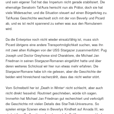
und sein eigener Tod hat das Imperium nicht gerade stabilisiert. Die
ehemalige Senatorin Tal‘Aura herrscht nun als Prätor, doch sie hat
viele Widersacher, und die Situation steuert auf einen Bürgerkrieg zu.
Tal‘Auras Geschichte wechselt sich mit der von Beverly und Picard
ab, und es ist recht spannend zu sehen was aus den Romulanern
wird.
Da die Enterprise noch nicht wieder einsatzfähig ist, muss sich
Picard übrigens eine andere Transportmöglichkeit suchen, was ihn
mit zwei alten Kollegen von der USS Stargazer zusammenführt: Pug
Joseph und Doctor Greyhorse sind Charaktere, die Michael Jan
Friedman in seinen Stargazer-Romanen eingeführt hatte und über
deren weiteres Schicksal wir hier nun etwas mehr erfahren. Die
Stargazer-Romane habe ich nie gelesen, aber die Geschichte der
beiden wird hinreichend nacherzählt, dass das nicht weiter stört.
Vom Schreibstil her ist „Death in Winter“ nicht schlecht, aber auch
nicht direkt fesselnd. Routiniert geschrieben, würde ich sagen.
Immerhin hat Michael Jan Friedman gut recherchiert und verknüpft
die Geschichte mit vielen Details des Star-Trek-Universums. So
spielen einige Szenen etwa in Beverlys Kindheit auf Arvada III, wo