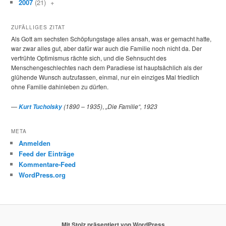
2007
(21)
+
ZUFÄLLIGES ZITAT
Als Gott am sechsten Schöpfungstage alles ansah, was er gemacht hatte,
war zwar alles gut, aber dafür war auch die Familie noch nicht da. Der
verfrühte Optimismus rächte sich, und die Sehnsucht des
Menschengeschlechtes nach dem Paradiese ist hauptsächlich als der
glühende Wunsch aufzufassen, einmal, nur ein einziges Mal friedlich
ohne Familie dahinleben zu dürfen.
—
(1890 – 1935)
,
„Die Familie“, 1923
Kurt Tucholsky
META
Anmelden
Feed der Einträge
Kommentare-Feed
WordPress.org
Mit Stolz präsentiert von WordPress