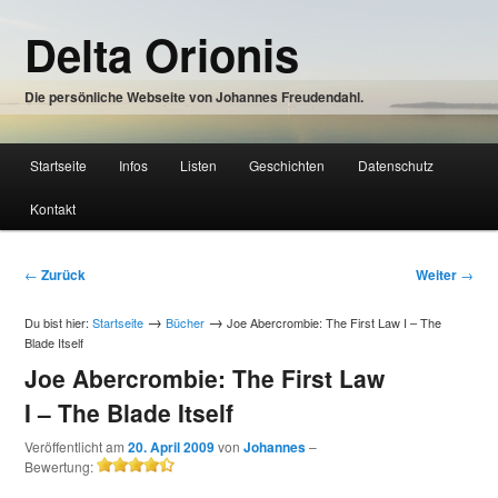
Zum
Delta Orionis
Inhalt
wechseln
Die persönliche Webseite von Johannes Freudendahl.
Hauptmenü
Startseite
Infos
Listen
Geschichten
Datenschutz
Zum
Kontakt
Inhalt
wechseln
Beitragsnavigation
←
Zurück
Weiter
→
→
→
Du bist hier:
Startseite
Bücher
Joe Abercrombie: The First Law I – The
Blade Itself
Joe Abercrombie: The First Law
I – The Blade Itself
Veröffentlicht am
20. April 2009
von
Johannes
–
Bewertung:
4.5/5