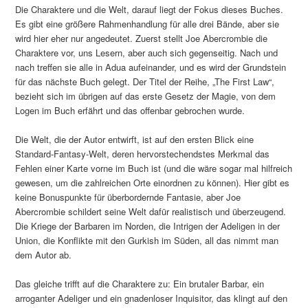
Die Charaktere und die Welt, darauf liegt der Fokus dieses Buches.
Es gibt eine größere Rahmenhandlung für alle drei Bände, aber sie
wird hier eher nur angedeutet. Zuerst stellt Joe Abercrombie die
Charaktere vor, uns Lesern, aber auch sich gegenseitig. Nach und
nach treffen sie alle in Adua aufeinander, und es wird der Grundstein
für das nächste Buch gelegt. Der Titel der Reihe, „The First Law“,
bezieht sich im übrigen auf das erste Gesetz der Magie, von dem
Logen im Buch erfährt und das offenbar gebrochen wurde.
Die Welt, die der Autor entwirft, ist auf den ersten Blick eine
Standard-Fantasy-Welt, deren hervorstechendstes Merkmal das
Fehlen einer Karte vorne im Buch ist (und die wäre sogar mal hilfreich
gewesen, um die zahlreichen Orte einordnen zu können). Hier gibt es
keine Bonuspunkte für überbordernde Fantasie, aber Joe
Abercrombie schildert seine Welt dafür realistisch und überzeugend.
Die Kriege der Barbaren im Norden, die Intrigen der Adeligen in der
Union, die Konflikte mit den Gurkish im Süden, all das nimmt man
dem Autor ab.
Das gleiche trifft auf die Charaktere zu: Ein brutaler Barbar, ein
arroganter Adeliger und ein gnadenloser Inquisitor, das klingt auf den