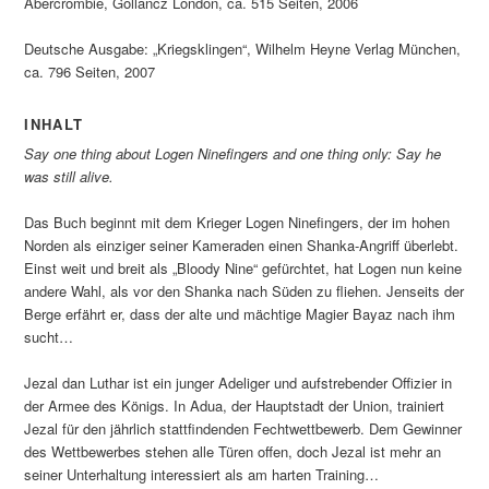
Abercrombie, Gollancz London, ca. 515 Seiten, 2006
Deutsche Ausgabe: „Kriegsklingen“, Wilhelm Heyne Verlag München,
ca. 796 Seiten, 2007
INHALT
Say one thing about Logen Ninefingers and one thing only: Say he
was still alive.
Das Buch beginnt mit dem Krieger Logen Ninefingers, der im hohen
Norden als einziger seiner Kameraden einen Shanka-Angriff überlebt.
Einst weit und breit als „Bloody Nine“ gefürchtet, hat Logen nun keine
andere Wahl, als vor den Shanka nach Süden zu fliehen. Jenseits der
Berge erfährt er, dass der alte und mächtige Magier Bayaz nach ihm
sucht…
Jezal dan Luthar ist ein junger Adeliger und aufstrebender Offizier in
der Armee des Königs. In Adua, der Hauptstadt der Union, trainiert
Jezal für den jährlich stattfindenden Fechtwettbewerb. Dem Gewinner
des Wettbewerbes stehen alle Türen offen, doch Jezal ist mehr an
seiner Unterhaltung interessiert als am harten Training…