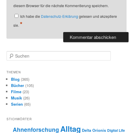
diesem Browser für die nächste Kommentierung speichern.
Ich habe die
Datenschutz-Erklärung
gelesen und akzeptiere
*
sie.
S
u
c
h
THEMEN
e
Blog
(365)
n
Bücher
(105)
Filme
(23)
Musik
(26)
Serien
(65)
STICHWÖRTER
Alltag
Ahnenforschung
Delta Orionis
Digital Life