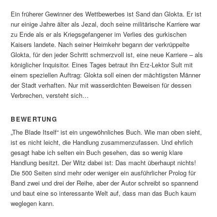
Ein früherer Gewinner des Wettbewerbes ist Sand dan Glokta. Er ist
nur einige Jahre älter als Jezal, doch seine militärische Karriere war
zu Ende als er als Kriegsgefangener im Verlies des gurkischen
Kaisers landete. Nach seiner Heimkehr begann der verkrüppelte
Glokta, für den jeder Schritt schmerzvoll ist, eine neue Karriere – als
königlicher Inquisitor. Eines Tages betraut ihn Erz-Lektor Sult mit
einem speziellen Auftrag: Glokta soll einen der mächtigsten Männer
der Stadt verhaften. Nur mit wasserdichten Beweisen für dessen
Verbrechen, versteht sich…
BEWERTUNG
„The Blade Itself“ ist ein ungewöhnliches Buch. Wie man oben sieht,
ist es nicht leicht, die Handlung zusammenzufassen. Und ehrlich
gesagt habe ich selten ein Buch gesehen, das so wenig klare
Handlung besitzt. Der Witz dabei ist: Das macht überhaupt nichts!
Die 500 Seiten sind mehr oder weniger ein ausführlicher Prolog für
Band zwei und drei der Reihe, aber der Autor schreibt so spannend
und baut eine so interessante Welt auf, dass man das Buch kaum
weglegen kann.