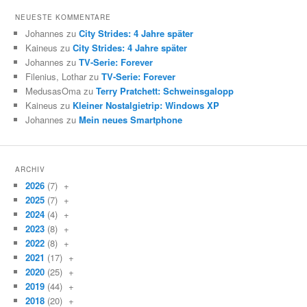
NEUESTE KOMMENTARE
Johannes zu
City Strides: 4 Jahre später
Kaineus zu
City Strides: 4 Jahre später
Johannes zu
TV-Serie: Forever
Filenius, Lothar zu
TV-Serie: Forever
MedusasOma zu
Terry Pratchett: Schweinsgalopp
Kaineus zu
Kleiner Nostalgietrip: Windows XP
Johannes zu
Mein neues Smartphone
ARCHIV
2026
(7)
+
2025
(7)
+
2024
(4)
+
2023
(8)
+
2022
(8)
+
2021
(17)
+
2020
(25)
+
2019
(44)
+
2018
(20)
+