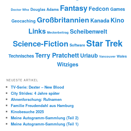
Fantasy
Fedcon
Games
Douglas Adams
Doctor Who
Großbritannien
Kino
Kanada
Geocaching
Links
Scheibenwelt
Meckerbeitrag
Star Trek
Science-Fiction
Software
Terry Pratchett
Urlaub
Technisches
Wales
Vancouver
Witziges
NEUESTE ARTIKEL
TV-Serie: Dexter – New Blood
City Strides: 4 Jahre später
Ahnenforschung: Rufnamen
Familie Freudendahl aus Hamburg
Kinobesuche 2025
Meine Autogramm-Sammlung (Teil 2)
Meine Autogramm-Sammlung (Teil 1)