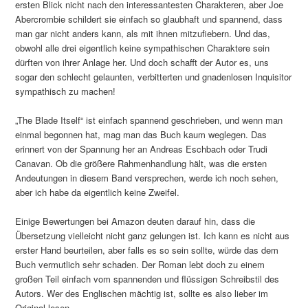
ersten Blick nicht nach den interessantesten Charakteren, aber Joe
Abercrombie schildert sie einfach so glaubhaft und spannend, dass
man gar nicht anders kann, als mit ihnen mitzufiebern. Und das,
obwohl alle drei eigentlich keine sympathischen Charaktere sein
dürften von ihrer Anlage her. Und doch schafft der Autor es, uns
sogar den schlecht gelaunten, verbitterten und gnadenlosen Inquisitor
sympathisch zu machen!
„The Blade Itself“ ist einfach spannend geschrieben, und wenn man
einmal begonnen hat, mag man das Buch kaum weglegen. Das
erinnert von der Spannung her an Andreas Eschbach oder Trudi
Canavan. Ob die größere Rahmenhandlung hält, was die ersten
Andeutungen in diesem Band versprechen, werde ich noch sehen,
aber ich habe da eigentlich keine Zweifel.
Einige Bewertungen bei Amazon deuten darauf hin, dass die
Übersetzung vielleicht nicht ganz gelungen ist. Ich kann es nicht aus
erster Hand beurteilen, aber falls es so sein sollte, würde das dem
Buch vermutlich sehr schaden. Der Roman lebt doch zu einem
großen Teil einfach vom spannenden und flüssigen Schreibstil des
Autors. Wer des Englischen mächtig ist, sollte es also lieber im
Original lesen.