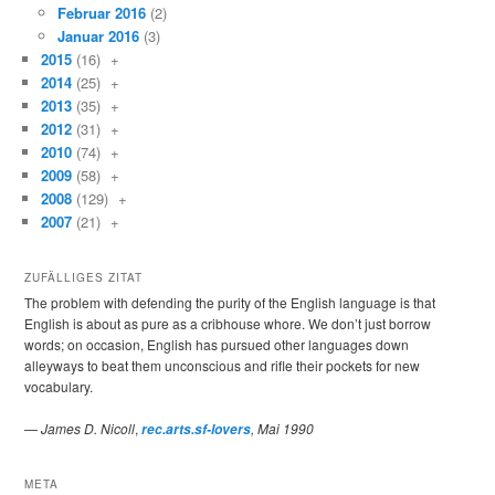
Februar 2016
(2)
Januar 2016
(3)
2015
(16)
+
2014
(25)
+
2013
(35)
+
2012
(31)
+
2010
(74)
+
2009
(58)
+
2008
(129)
+
2007
(21)
+
ZUFÄLLIGES ZITAT
The problem with defending the purity of the English language is that
English is about as pure as a cribhouse whore. We don’t just borrow
words; on occasion, English has pursued other languages down
alleyways to beat them unconscious and rifle their pockets for new
vocabulary.
—
James D. Nicoll
,
, Mai 1990
rec.arts.sf-lovers
META