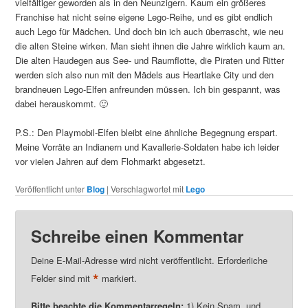
vielfältiger geworden als in den Neunzigern. Kaum ein größeres
Franchise hat nicht seine eigene Lego-Reihe, und es gibt endlich
auch Lego für Mädchen. Und doch bin ich auch überrascht, wie neu
die alten Steine wirken. Man sieht ihnen die Jahre wirklich kaum an.
Die alten Haudegen aus See- und Raumflotte, die Piraten und Ritter
werden sich also nun mit den Mädels aus Heartlake City und den
brandneuen Lego-Elfen anfreunden müssen. Ich bin gespannt, was
dabei herauskommt. 🙂
P.S.: Den Playmobil-Elfen bleibt eine ähnliche Begegnung erspart.
Meine Vorräte an Indianern und Kavallerie-Soldaten habe ich leider
vor vielen Jahren auf dem Flohmarkt abgesetzt.
Veröffentlicht unter
Blog
|
Verschlagwortet mit
Lego
Schreibe einen Kommentar
Deine E-Mail-Adresse wird nicht veröffentlicht. Erforderliche
*
Felder sind mit
markiert.
Bitte beachte die Kommentarregeln:
1) Kein Spam, und