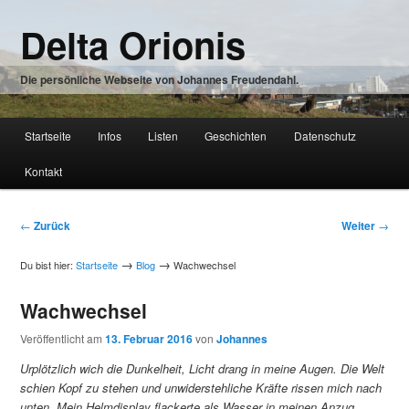
Zum
Delta Orionis
Inhalt
wechseln
Die persönliche Webseite von Johannes Freudendahl.
Hauptmenü
Startseite
Infos
Listen
Geschichten
Datenschutz
Zum
Kontakt
Inhalt
wechseln
Beitragsnavigation
←
Zurück
Weiter
→
→
→
Du bist hier:
Startseite
Blog
Wachwechsel
Wachwechsel
Veröffentlicht am
13. Februar 2016
von
Johannes
Urplötzlich wich die Dunkelheit, Licht drang in meine Augen. Die Welt
schien Kopf zu stehen und unwiderstehliche Kräfte rissen mich nach
unten. Mein Helmdisplay flackerte als Wasser in meinen Anzug