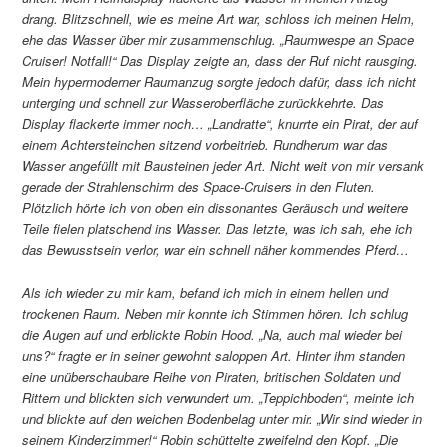
drang. Blitzschnell, wie es meine Art war, schloss ich meinen Helm,
ehe das Wasser über mir zusammenschlug. „Raumwespe an Space
Cruiser! Notfall!“ Das Display zeigte an, dass der Ruf nicht rausging.
Mein hypermoderner Raumanzug sorgte jedoch dafür, dass ich nicht
unterging und schnell zur Wasseroberfläche zurückkehrte. Das
Display flackerte immer noch… „Landratte“, knurrte ein Pirat, der auf
einem Achtersteinchen sitzend vorbeitrieb. Rundherum war das
Wasser angefüllt mit Bausteinen jeder Art. Nicht weit von mir versank
gerade der Strahlenschirm des Space-Cruisers in den Fluten.
Plötzlich hörte ich von oben ein dissonantes Geräusch und weitere
Teile fielen platschend ins Wasser. Das letzte, was ich sah, ehe ich
das Bewusstsein verlor, war ein schnell näher kommendes Pferd…
Als ich wieder zu mir kam, befand ich mich in einem hellen und
trockenen Raum. Neben mir konnte ich Stimmen hören. Ich schlug
die Augen auf und erblickte Robin Hood. „Na, auch mal wieder bei
uns?“ fragte er in seiner gewohnt saloppen Art. Hinter ihm standen
eine unüberschaubare Reihe von Piraten, britischen Soldaten und
Rittern und blickten sich verwundert um. „Teppichboden“, meinte ich
und blickte auf den weichen Bodenbelag unter mir. „Wir sind wieder in
seinem Kinderzimmer!“ Robin schüttelte zweifelnd den Kopf. „Die