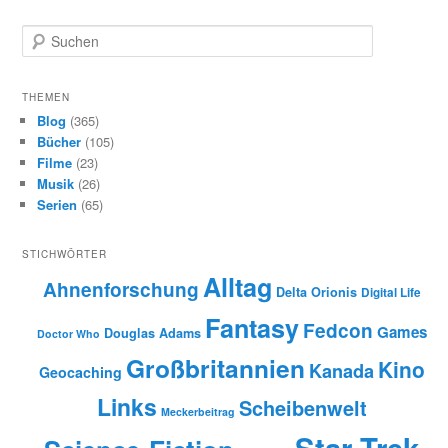
S
u
c
h
THEMEN
e
Blog
(365)
n
Bücher
(105)
Filme
(23)
Musik
(26)
Serien
(65)
STICHWÖRTER
Alltag
Ahnenforschung
Delta Orionis
Digital Life
Fantasy
Fedcon
Games
Douglas Adams
Doctor Who
Großbritannien
Kino
Kanada
Geocaching
Links
Scheibenwelt
Meckerbeitrag