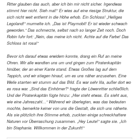
Ritter glauben das auch, aber ich bin mir nicht sicher. Irgendwas
stimmt hier nicht. Sieh mal!“ Er wies auf eine riesige Struktur, die
sich nicht weit entfernt in die Höhe erhob. Ein Schloss! „Heiliges
Legoland!“ murmelte ich. „Das ist Playmobil! Er ist wieder schwach
geworden.“ Das schmerzte, selbst nach so langer Zeit noch. Doch
Robin fuhr fort: „Nein, das meine ich nicht. Achte auf die Farbe! Das
Schloss ist rosa!“
Bevor ich darauf etwas erwidern konnte, drang ein Ruf an meine
Ohren. Wir alle wandten uns um und gingen zum Piratenkapitän
hinüber, der an einer Kante stand. Etwas Großes lag auf dem
Teppich, und wir stiegen hinauf, um es uns näher anzusehen. Eine
Weile starrten wir stumm auf das Bild. Es war sehr lila, außer dort wo
es rosa war. „Sind das Einhörner?“ fragte der Löwenritter schließlich.
Und der Piratenkapitän fügte hinzu: „Hier steht etwas. Es sieht aus,
wie eine Jahreszahl…“ Während wir überlegten, was das bedeuten
mochte, bemerkte keiner von uns die Gestalt, die sich uns näherte.
Als sie plötzlich ihre Stimme erhob, zuckten einige schreckhaftere
Naturen vor Überraschung zusammen. „Hey Leute!“ sagte sie. „Ich
bin Stephanie. Willkommen in der Zukunft!“