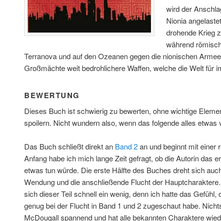
wird der Anschl
Nionia angelastet
drohende Krieg 
während römische
Terranova und auf den Ozeanen gegen die nionischen Armee
Großmächte weit bedrohlichere Waffen, welche die Welt für
BEWERTUNG
Dieses Buch ist schwierig zu bewerten, ohne wichtige Elem
spoilern. Nicht wundern also, wenn das folgende alles etwas v
Das Buch schließt direkt an
Band 2
an und beginnt mit einer
Anfang habe ich mich lange Zeit gefragt, ob die Autorin das e
etwas tun würde. Die erste Hälfte des Buches dreht sich auch
Wendung und die anschließende Flucht der Hauptcharaktere. So
sich dieser Teil schnell ein wenig, denn ich hatte das Gefühl
genug bei der Flucht in Band 1 und 2 zugeschaut habe. Nicht
McDougall spannend und hat alle bekannten Charaktere wiede