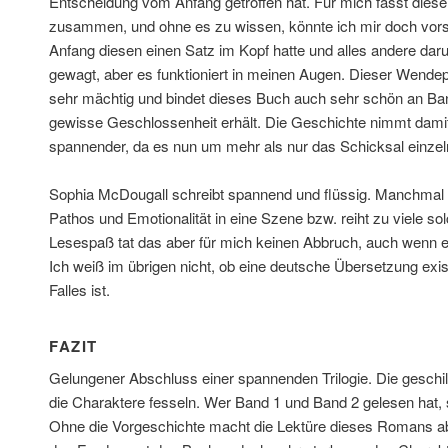
Entscheidung vom Anfang getroffen hat. Für mich fasst dies
zusammen, und ohne es zu wissen, könnte ich mir doch vorst
Anfang diesen einen Satz im Kopf hatte und alles andere dar
gewagt, aber es funktioniert in meinen Augen. Dieser Wendep
sehr mächtig und bindet dieses Buch auch sehr schön an Band
gewisse Geschlossenheit erhält. Die Geschichte nimmt damit
spannender, da es nun um mehr als nur das Schicksal einzel
Sophia McDougall schreibt spannend und flüssig. Manchmal übe
Pathos und Emotionalität in eine Szene bzw. reiht zu viele 
Lesespaß tat das aber für mich keinen Abbruch, auch wenn es 
Ich weiß im übrigen nicht, ob eine deutsche Übersetzung exist
Falles ist.
FAZIT
Gelungener Abschluss einer spannenden Trilogie. Die geschil
die Charaktere fesseln. Wer Band 1 und Band 2 gelesen hat, s
Ohne die Vorgeschichte macht die Lektüre dieses Romans ab