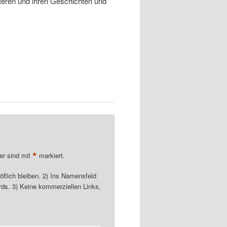
eren und ihren Geschichten und
*
der sind mit
markiert.
öflich bleiben. 2) Ins Namensfeld
ds. 3) Keine kommerziellen Links,