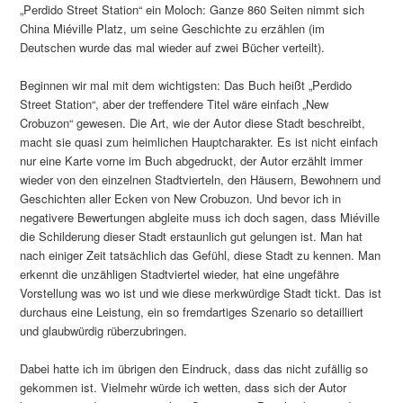
„Perdido Street Station“ ein Moloch: Ganze 860 Seiten nimmt sich
China Miéville Platz, um seine Geschichte zu erzählen (im
Deutschen wurde das mal wieder auf zwei Bücher verteilt).
Beginnen wir mal mit dem wichtigsten: Das Buch heißt „Perdido
Street Station“, aber der treffendere Titel wäre einfach „New
Crobuzon“ gewesen. Die Art, wie der Autor diese Stadt beschreibt,
macht sie quasi zum heimlichen Hauptcharakter. Es ist nicht einfach
nur eine Karte vorne im Buch abgedruckt, der Autor erzählt immer
wieder von den einzelnen Stadtvierteln, den Häusern, Bewohnern und
Geschichten aller Ecken von New Crobuzon. Und bevor ich in
negativere Bewertungen abgleite muss ich doch sagen, dass Miéville
die Schilderung dieser Stadt erstaunlich gut gelungen ist. Man hat
nach einiger Zeit tatsächlich das Gefühl, diese Stadt zu kennen. Man
erkennt die unzähligen Stadtviertel wieder, hat eine ungefähre
Vorstellung was wo ist und wie diese merkwürdige Stadt tickt. Das ist
durchaus eine Leistung, ein so fremdartiges Szenario so detailliert
und glaubwürdig rüberzubringen.
Dabei hatte ich im übrigen den Eindruck, dass das nicht zufällig so
gekommen ist. Vielmehr würde ich wetten, dass sich der Autor