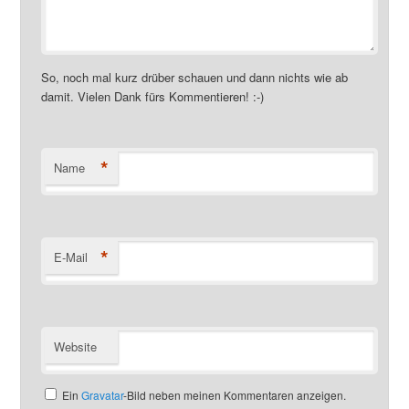
So, noch mal kurz drüber schauen und dann nichts wie ab
damit. Vielen Dank fürs Kommentieren! :-)
*
Name
*
E-Mail
Website
Ein
Gravatar
-Bild neben meinen Kommentaren anzeigen.