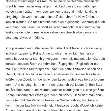
hingesetzt und sagen wir mal 75 Seiten reine Beschreibungen der
Stadt hintereinander weg getippt hat. Und diese Beschreibungen
wurden dann später mehr oder weniger passend in die Handlung
eingefügt, als wären sie aus einem Reiseführer für New Crobuzon
kopiert worden. So faszinierend das sich ergebende Gesamtbild auch
sein mag, den Lesefluss stört es schon manchmal und nach einer
Weile werden die immer wiederkehrenden Beschreibungen auch
durchaus etwas ermüdend.
Apropos ermüdend: Miévielles Schreibstil fällt leider auch ein wenig
in diese Kategorie. Keine Ahnung, ob er nur einfach immer so
schreibt oder ob er sich hier vorgenommen hat, mal mit aller Kraft ein
schwer lesbares Buch zu schreiben. Zugegeben, Englisch ist nun
mal nicht meine Muttersprache. Aber ich hatte zeitweise schon das
Gefühl, der Autor hätte extra in Fremdwörterbüchern nach seltenen
Wörtern gestöbert, mit denen er den Leser noch etwas herausfordern
kann. Und es ging nicht nur mir so, dass ich bei jedem fünften Satz
ins Stocken kam, auch Muttersprachler bestätigten mir, eine größere
Anzahl unbekannter Worte gefunden zu haben. Dazu darf man dann
noch die fröhliche Variation bekannter Wörter zählen, und heraus
kommt leider tatsächlich kein leicht lesbares Buch. Wobei ich keine
Ahnung habe, wie das in dieser Hinsicht in der deutschen