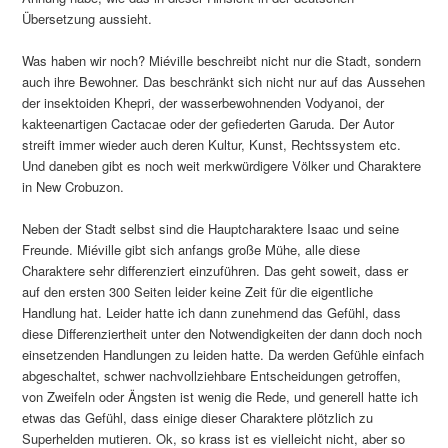
Übersetzung aussieht.
Was haben wir noch? Miéville beschreibt nicht nur die Stadt, sondern
auch ihre Bewohner. Das beschränkt sich nicht nur auf das Aussehen
der insektoiden Khepri, der wasserbewohnenden Vodyanoi, der
kakteenartigen Cactacae oder der gefiederten Garuda. Der Autor
streift immer wieder auch deren Kultur, Kunst, Rechtssystem etc.
Und daneben gibt es noch weit merkwürdigere Völker und Charaktere
in New Crobuzon.
Neben der Stadt selbst sind die Hauptcharaktere Isaac und seine
Freunde. Miéville gibt sich anfangs große Mühe, alle diese
Charaktere sehr differenziert einzuführen. Das geht soweit, dass er
auf den ersten 300 Seiten leider keine Zeit für die eigentliche
Handlung hat. Leider hatte ich dann zunehmend das Gefühl, dass
diese Differenziertheit unter den Notwendigkeiten der dann doch noch
einsetzenden Handlungen zu leiden hatte. Da werden Gefühle einfach
abgeschaltet, schwer nachvollziehbare Entscheidungen getroffen,
von Zweifeln oder Ängsten ist wenig die Rede, und generell hatte ich
etwas das Gefühl, dass einige dieser Charaktere plötzlich zu
Superhelden mutieren. Ok, so krass ist es vielleicht nicht, aber so