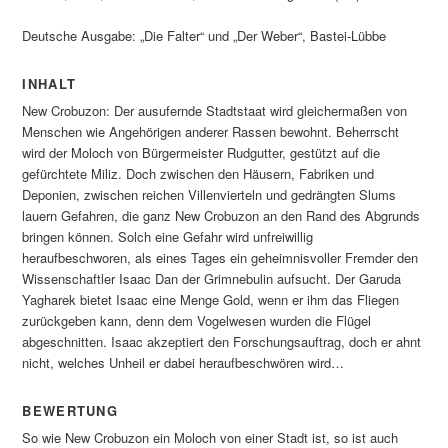
Deutsche Ausgabe: „Die Falter“ und „Der Weber“, Bastei-Lübbe
INHALT
New Crobuzon: Der ausufernde Stadtstaat wird gleichermaßen von
Menschen wie Angehörigen anderer Rassen bewohnt. Beherrscht
wird der Moloch von Bürgermeister Rudgutter, gestützt auf die
gefürchtete Miliz. Doch zwischen den Häusern, Fabriken und
Deponien, zwischen reichen Villenvierteln und gedrängten Slums
lauern Gefahren, die ganz New Crobuzon an den Rand des Abgrunds
bringen können. Solch eine Gefahr wird unfreiwillig
heraufbeschworen, als eines Tages ein geheimnisvoller Fremder den
Wissenschaftler Isaac Dan der Grimnebulin aufsucht. Der Garuda
Yagharek bietet Isaac eine Menge Gold, wenn er ihm das Fliegen
zurückgeben kann, denn dem Vogelwesen wurden die Flügel
abgeschnitten. Isaac akzeptiert den Forschungsauftrag, doch er ahnt
nicht, welches Unheil er dabei heraufbeschwören wird…
BEWERTUNG
So wie New Crobuzon ein Moloch von einer Stadt ist, so ist auch