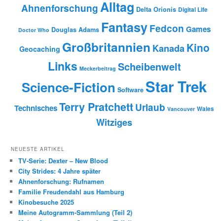
Alltag
Ahnenforschung
Delta Orionis
Digital Life
Fantasy
Fedcon
Games
Douglas Adams
Doctor Who
Großbritannien
Kino
Kanada
Geocaching
Links
Scheibenwelt
Meckerbeitrag
Star Trek
Science-Fiction
Software
Terry Pratchett
Urlaub
Technisches
Wales
Vancouver
Witziges
NEUESTE ARTIKEL
TV-Serie: Dexter – New Blood
City Strides: 4 Jahre später
Ahnenforschung: Rufnamen
Familie Freudendahl aus Hamburg
Kinobesuche 2025
Meine Autogramm-Sammlung (Teil 2)