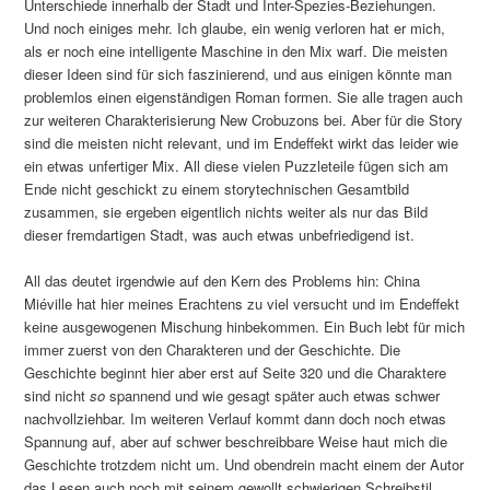
Unterschiede innerhalb der Stadt und Inter-Spezies-Beziehungen.
Und noch einiges mehr. Ich glaube, ein wenig verloren hat er mich,
als er noch eine intelligente Maschine in den Mix warf. Die meisten
dieser Ideen sind für sich faszinierend, und aus einigen könnte man
problemlos einen eigenständigen Roman formen. Sie alle tragen auch
zur weiteren Charakterisierung New Crobuzons bei. Aber für die Story
sind die meisten nicht relevant, und im Endeffekt wirkt das leider wie
ein etwas unfertiger Mix. All diese vielen Puzzleteile fügen sich am
Ende nicht geschickt zu einem storytechnischen Gesamtbild
zusammen, sie ergeben eigentlich nichts weiter als nur das Bild
dieser fremdartigen Stadt, was auch etwas unbefriedigend ist.
All das deutet irgendwie auf den Kern des Problems hin: China
Miéville hat hier meines Erachtens zu viel versucht und im Endeffekt
keine ausgewogenen Mischung hinbekommen. Ein Buch lebt für mich
immer zuerst von den Charakteren und der Geschichte. Die
Geschichte beginnt hier aber erst auf Seite 320 und die Charaktere
sind nicht
so
spannend und wie gesagt später auch etwas schwer
nachvollziehbar. Im weiteren Verlauf kommt dann doch noch etwas
Spannung auf, aber auf schwer beschreibbare Weise haut mich die
Geschichte trotzdem nicht um. Und obendrein macht einem der Autor
das Lesen auch noch mit seinem gewollt schwierigen Schreibstil