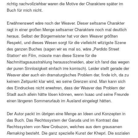
richtig nachvollziehbar waren die Motive der Charaktere später im
Buch für mich nicht.
Erwähnenswert wäre noch der Weaver. Dieser seltsame Charakter
ragt in einer großen Menge seltsamer Charaktere noch mal deutlich
heraus. Selbst der Bürgermeister hat vor dem Weaver größten
Respekt, und dieses Wesen sorgt für die vielleicht witzigste Szene
des ganzen Buches (sagen wir es mal so, wäre „Perdido Street
Station“ ein Film, müsste man diese Szene für die
Nachmittagsausstrahlung herausschneiden, aber ich fand das wegen
der puren Sinnlosigkeit einfach irre komisch). Leider stellt gerade der
Weaver aber auch ein dramaturgisches Problem dar, finde ich, da zu
keinem Zeitpunkt klar wird, wo seine Grenzen sind. Man kann sich
des Eindruckes nicht erwehren, dass der Weaver das Problem der
Stadt auch allein hätte lösen können, wenn Isaac und seine Freunde
einen längeren Sommerurlaub im Ausland eingelegt hätten.
Der Autor packt im übrigen eine Menge an Ideen und Konzepten in
das Buch. Das Rechtssystem der Garuda und im Kontrast das
Rechtssystem von New Crobuzon, welches aus dem grausamen
Remaking
besteht. Die ganz spezielle Kunst der Khepri. Die sozialen