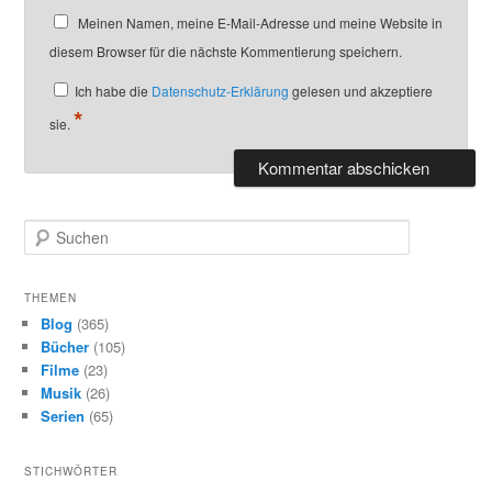
Meinen Namen, meine E-Mail-Adresse und meine Website in
diesem Browser für die nächste Kommentierung speichern.
Ich habe die
Datenschutz-Erklärung
gelesen und akzeptiere
*
sie.
S
u
c
h
THEMEN
e
Blog
(365)
n
Bücher
(105)
Filme
(23)
Musik
(26)
Serien
(65)
STICHWÖRTER