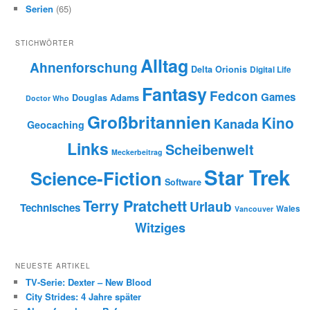
Serien
(65)
STICHWÖRTER
Alltag
Ahnenforschung
Delta Orionis
Digital Life
Fantasy
Fedcon
Games
Douglas Adams
Doctor Who
Großbritannien
Kino
Kanada
Geocaching
Links
Scheibenwelt
Meckerbeitrag
Star Trek
Science-Fiction
Software
Terry Pratchett
Urlaub
Technisches
Wales
Vancouver
Witziges
NEUESTE ARTIKEL
TV-Serie: Dexter – New Blood
City Strides: 4 Jahre später