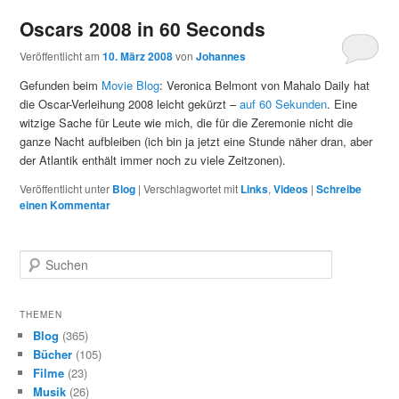
Oscars 2008 in 60 Seconds
Veröffentlicht am
10. März 2008
von
Johannes
Gefunden beim
Movie Blog
: Veronica Belmont von Mahalo Daily hat
die Oscar-Verleihung 2008 leicht gekürzt –
auf 60 Sekunden
. Eine
witzige Sache für Leute wie mich, die für die Zeremonie nicht die
ganze Nacht aufbleiben (ich bin ja jetzt eine Stunde näher dran, aber
der Atlantik enthält immer noch zu viele Zeitzonen).
Veröffentlicht unter
Blog
|
Verschlagwortet mit
Links
,
Videos
|
Schreibe
einen Kommentar
S
u
c
h
THEMEN
e
Blog
(365)
n
Bücher
(105)
Filme
(23)
Musik
(26)