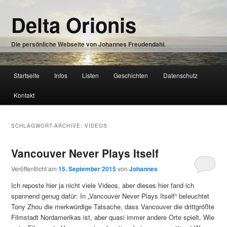
Zum
Zum
Delta Orionis
Inhalt
sekundären
wechseln
Inhalt
wechseln
Die persönliche Webseite von Johannes Freudendahl.
Hauptmenü
Startseite
Infos
Listen
Geschichten
Datenschutz
Zum
Kontakt
Inhalt
wechseln
SCHLAGWORT-ARCHIVE:
VIDEOS
Vancouver Never Plays Itself
Veröffentlicht am
15. September 2015
von
Johannes
Ich reposte hier ja nicht viele Videos, aber dieses hier fand ich
spannend genug dafür: In „Vancouver Never Plays Itself“ beleuchtet
Tony Zhou die merkwürdige Tatsache, dass Vancouver die drittgrößte
Filmstadt Nordamerikas ist, aber quasi immer andere Orte spielt. Wie