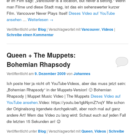
er im Film sagt: „Vancouver is a location, but never a setting.“ Wenn
man Filme und diese Stadt mag, ist das ein sehenswerter kurzer
Film. Vancouver Never Plays Itself
Dieses Video auf YouTube
ansehen
…
Weiterlesen
→
Veröffentlicht unter
Blog
|
Verschlagwortet mit
Vancouver
,
Videos
|
Schreibe einen Kommentar
Queen + The Muppets:
Bohemian Rhapsody
Veröffentlicht am
9. Dezember 2009
von
Johannes
Ich poste hier ja nicht oft YouTube-Videos, aber das muss jetzt sein:
„Bohemian Rhapsody“ in der Muppets-Version! 🙂 Bohemian
Rhapsody | Muppet Music Video | The Muppets
Dieses Video auf
YouTube ansehen
.Video: https://youtu.be/tgbNymZ7vqY Wie schon
der Originalsong irgendwie durchgeknallt, aber noch mal auf ganz
andere Art! Wem das Video zu lang wird: Schaut euch auf jeden Fall
die letzten 15 Sekunden an! 😉
Veröffentlicht unter
Blog
|
Verschlagwortet mit
Queen
,
Videos
|
Schreibe