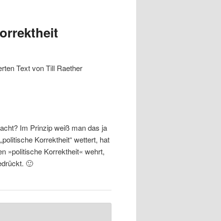
orrektheit
rten Text von Till Raether
racht? Im Prinzip weiß man das ja
olitische Korrektheit“ wettert, hat
 »politische Korrektheit« wehrt,
edrückt. 🙂