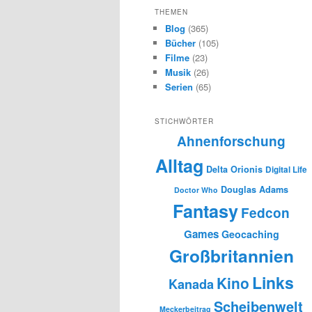
h
THEMEN
e
Blog
(365)
n
Bücher
(105)
Filme
(23)
Musik
(26)
Serien
(65)
STICHWÖRTER
Ahnenforschung
Alltag
Delta Orionis
Digital Life
Douglas Adams
Doctor Who
Fantasy
Fedcon
Games
Geocaching
Großbritannien
Links
Kino
Kanada
Scheibenwelt
Meckerbeitrag