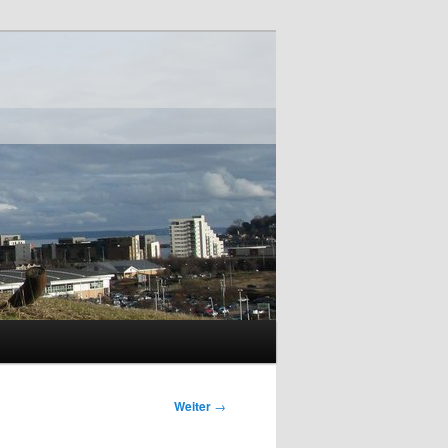
Weiter
→