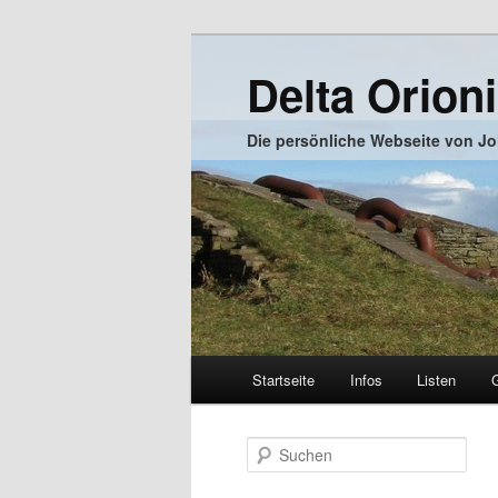
Zum
Inhalt
Delta Orion
wechseln
Die persönliche Webseite von J
Hauptmenü
Startseite
Infos
Listen
Zum
Inhalt
S
u
wechseln
c