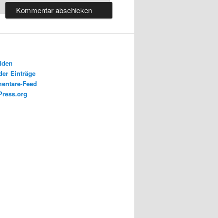
lden
der Einträge
entare-Feed
ress.org