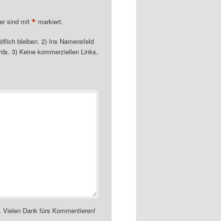
*
der sind mit
markiert.
öflich bleiben. 2) Ins Namensfeld
ds. 3) Keine kommerziellen Links,
. Vielen Dank fürs Kommentieren!