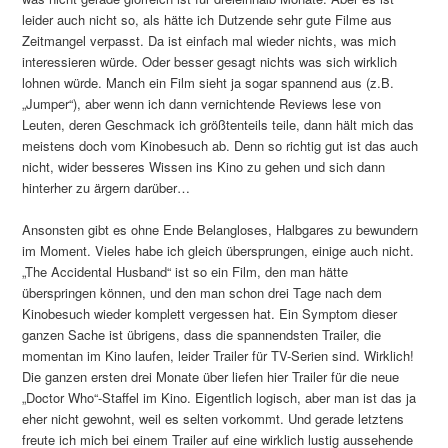
leider auch nicht so, als hätte ich Dutzende sehr gute Filme aus
Zeitmangel verpasst. Da ist einfach mal wieder nichts, was mich
interessieren würde. Oder besser gesagt nichts was sich wirklich
lohnen würde. Manch ein Film sieht ja sogar spannend aus (z.B.
„Jumper“), aber wenn ich dann vernichtende Reviews lese von
Leuten, deren Geschmack ich größtenteils teile, dann hält mich das
meistens doch vom Kinobesuch ab. Denn so richtig gut ist das auch
nicht, wider besseres Wissen ins Kino zu gehen und sich dann
hinterher zu ärgern darüber…
Ansonsten gibt es ohne Ende Belangloses, Halbgares zu bewundern
im Moment. Vieles habe ich gleich übersprungen, einige auch nicht.
„The Accidental Husband“ ist so ein Film, den man hätte
überspringen können, und den man schon drei Tage nach dem
Kinobesuch wieder komplett vergessen hat. Ein Symptom dieser
ganzen Sache ist übrigens, dass die spannendsten Trailer, die
momentan im Kino laufen, leider Trailer für TV-Serien sind. Wirklich!
Die ganzen ersten drei Monate über liefen hier Trailer für die neue
„Doctor Who“-Staffel im Kino. Eigentlich logisch, aber man ist das ja
eher nicht gewohnt, weil es selten vorkommt. Und gerade letztens
freute ich mich bei einem Trailer auf eine wirklich lustig aussehende