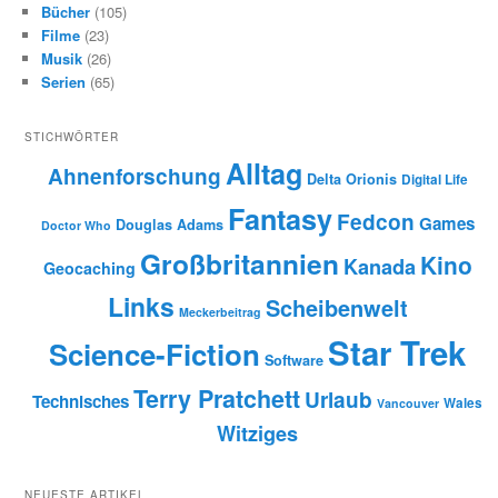
Bücher
(105)
Filme
(23)
Musik
(26)
Serien
(65)
STICHWÖRTER
Alltag
Ahnenforschung
Delta Orionis
Digital Life
Fantasy
Fedcon
Games
Douglas Adams
Doctor Who
Großbritannien
Kino
Kanada
Geocaching
Links
Scheibenwelt
Meckerbeitrag
Star Trek
Science-Fiction
Software
Terry Pratchett
Urlaub
Technisches
Wales
Vancouver
Witziges
NEUESTE ARTIKEL