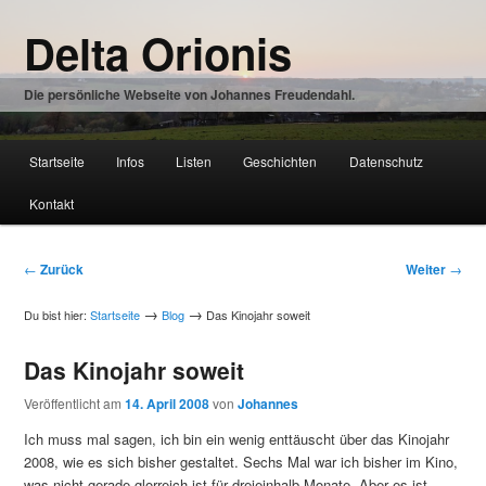
Zum
Delta Orionis
Inhalt
wechseln
Die persönliche Webseite von Johannes Freudendahl.
Hauptmenü
Startseite
Infos
Listen
Geschichten
Datenschutz
Zum
Kontakt
Inhalt
wechseln
Beitragsnavigation
←
Zurück
Weiter
→
→
→
Du bist hier:
Startseite
Blog
Das Kinojahr soweit
Das Kinojahr soweit
Veröffentlicht am
14. April 2008
von
Johannes
Ich muss mal sagen, ich bin ein wenig enttäuscht über das Kinojahr
2008, wie es sich bisher gestaltet. Sechs Mal war ich bisher im Kino,
was nicht gerade glorreich ist für dreieinhalb Monate. Aber es ist