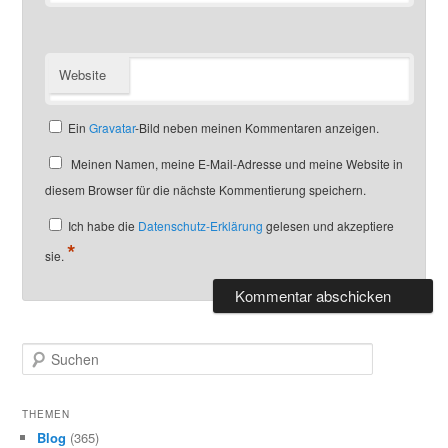
Website
Ein
Gravatar
-Bild neben meinen Kommentaren anzeigen.
Meinen Namen, meine E-Mail-Adresse und meine Website in
diesem Browser für die nächste Kommentierung speichern.
Ich habe die
Datenschutz-Erklärung
gelesen und akzeptiere
*
sie.
S
u
c
h
THEMEN
e
Blog
(365)
n