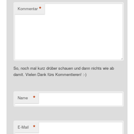
*
Kommentar
So, noch mal kurz drüber schauen und dann nichts wie ab
damit. Vielen Dank fürs Kommentieren! :-)
*
Name
*
E-Mail