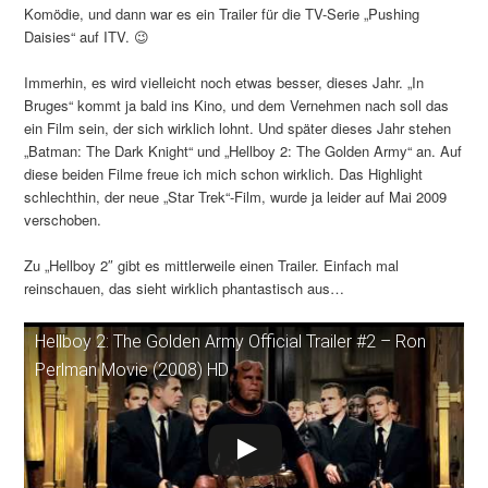
Komödie, und dann war es ein Trailer für die TV-Serie „Pushing
Daisies“ auf ITV. 😉
Immerhin, es wird vielleicht noch etwas besser, dieses Jahr. „In
Bruges“ kommt ja bald ins Kino, und dem Vernehmen nach soll das
ein Film sein, der sich wirklich lohnt. Und später dieses Jahr stehen
„Batman: The Dark Knight“ und „Hellboy 2: The Golden Army“ an. Auf
diese beiden Filme freue ich mich schon wirklich. Das Highlight
schlechthin, der neue „Star Trek“-Film, wurde ja leider auf Mai 2009
verschoben.
Zu „Hellboy 2″ gibt es mittlerweile einen Trailer. Einfach mal
reinschauen, das sieht wirklich phantastisch aus…
Hellboy 2: The Golden Army Official Trailer #2 – Ron
Perlman Movie (2008) HD